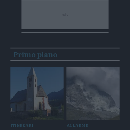
Primo piano
ITINERARI
ALLARME