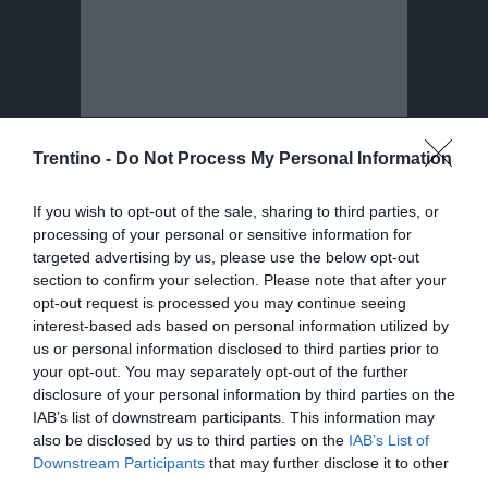
Trentino -
Do Not Process My Personal Information
Condividi
Condividi
Twitter
Condividi
Mail
If you wish to opt-out of the sale, sharing to third parties, or
questo
questo
processing of your personal or sensitive information for
Tags
Turismo
Apt
Tassa Di Soggiorno
articolo
articolo
targeted advertising by us, please use the below opt-out
su
su
section to confirm your selection. Please note that after your
Whatsapp
Telegram
opt-out request is processed you may continue seeing
interest-based ads based on personal information utilized by
us or personal information disclosed to third parties prior to
your opt-out. You may separately opt-out of the further
disclosure of your personal information by third parties on the
IAB’s list of downstream participants. This information may
I più letti
also be disclosed by us to third parties on the
IAB’s List of
Downstream Participants
that may further disclose it to other
L'assalto al lago glaciale del Sorapiss:
third parties.