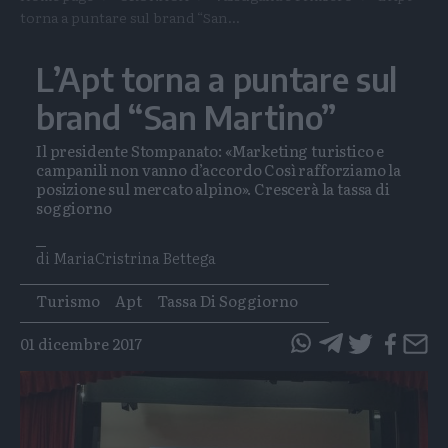
torna a puntare sul brand “San...
L’Apt torna a puntare sul
brand “San Martino”
Il presidente Stompanato: «Marketing turistico e
campanili non vanno d’accordo Così rafforziamo la
posizione sul mercato alpino». Crescerà la tassa di
soggiorno
di MariaCristrina Bettega
Tags
Turismo
Apt
Tassa Di Soggiorno
01 dicembre 2017
questo
questo
articolo
articolo
su
su
Whatsapp
Telegram