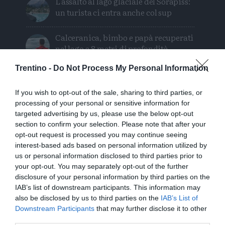
L'assalto al lago glaciale del Sorapiss:
un turista ci entra anche col sup
Calceranica, bimbo e papà recuperati
nel lago a 8 metri di profondità
Trentino -
Do Not Process My Personal Information
Solo venerdì un calo delle temperature
ma aumenteranno i temporali
If you wish to opt-out of the sale, sharing to third parties, or
processing of your personal or sensitive information for
Tragedia in piscina: perde la vita un
targeted advertising by us, please use the below opt-out
ragazzo di Trento
section to confirm your selection. Please note that after your
opt-out request is processed you may continue seeing
Morto Mattia Maestri: aveva 13 anni, in
interest-based ads based on personal information utilized by
coma dal 2017 dopo un formaggio
us or personal information disclosed to third parties prior to
contaminato
your opt-out. You may separately opt-out of the further
disclosure of your personal information by third parties on the
IAB’s list of downstream participants. This information may
Tragedia sul Latemar: quattordicenne
also be disclosed by us to third parties on the
IAB’s List of
precipita e muore
Downstream Participants
that may further disclose it to other
third parties.