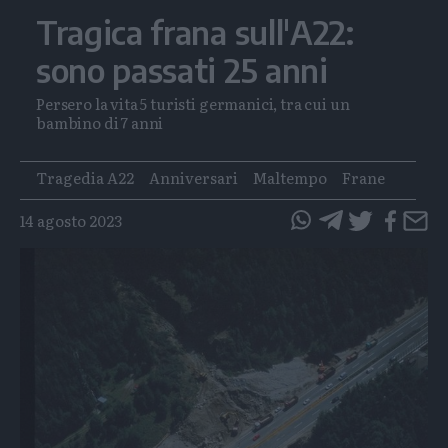
Tragica frana sull'A22:
sono passati 25 anni
Persero la vita 5 turisti germanici, tra cui un
bambino di 7 anni
Tags
Tragedia A22
Anniversari
Maltempo
Frane
14 agosto 2023
questo
questo
articolo
articolo
su
su
Whatsapp
Telegram