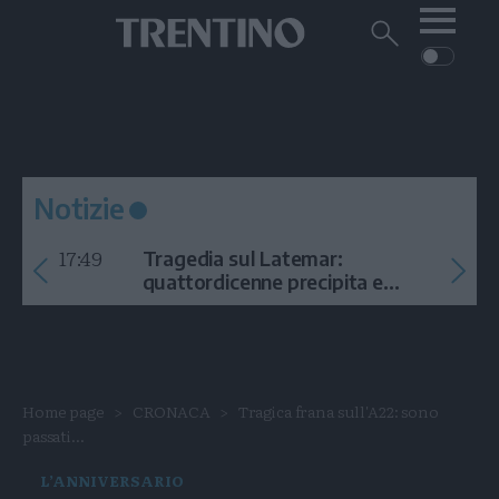
Me
Trentino
Cerca
su
Trentino
Cerca
su
Navigazione
Home
MONTAGNA
Trentino
principale
Facebook
Twitt
I
AMBIENTE
EVENTI
CRONACA
GARDA
CULTURA
PODCAST
Notizie
FOTO
Altre
17:49
Tragedia sul Latemar:
VIDEO
quattordicenne precipita e
muore
GENERAZIONI
ITALIA-MONDO
Home page
CRONACA
Tragica frana sull'A22: sono
passati...
L’ANNIVERSARIO