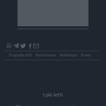
Condividi
Condividi
Twitter
Condividi
Mail
questo
questo
Tags
Tragedia A22
Anniversari
Maltempo
Frane
articolo
articolo
su
su
Whatsapp
Telegram
I più letti