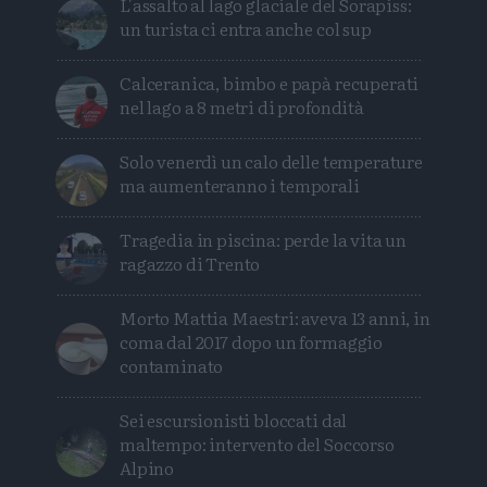
L'assalto al lago glaciale del Sorapiss:
un turista ci entra anche col sup
Calceranica, bimbo e papà recuperati
nel lago a 8 metri di profondità
Solo venerdì un calo delle temperature
ma aumenteranno i temporali
Tragedia in piscina: perde la vita un
ragazzo di Trento
Morto Mattia Maestri: aveva 13 anni, in
coma dal 2017 dopo un formaggio
contaminato
Sei escursionisti bloccati dal
maltempo: intervento del Soccorso
Alpino