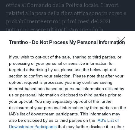
ottica al Comando della Polizia locale. I lavori
relativi alla posa della fibra ottica sono in corso e
probabilmente entro i primi mesi del 2021
potranno essere ultimati garantendo la
trasmissione delle immagini alla Centrale della
Trentino -
Do Not Process My Personal Information
Polizia locale.
If you wish to opt-out of the sale, sharing to third parties, or
©RIPRODUZIONE RISERVATA
processing of your personal or sensitive information for
targeted advertising by us, please use the below opt-out
section to confirm your selection. Please note that after your
opt-out request is processed you may continue seeing
interest-based ads based on personal information utilized by
us or personal information disclosed to third parties prior to
your opt-out. You may separately opt-out of the further
disclosure of your personal information by third parties on the
IAB’s list of downstream participants. This information may
also be disclosed by us to third parties on the
IAB’s List of
Downstream Participants
that may further disclose it to other
third parties.