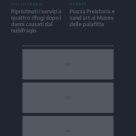
VAL DI FASSA
EVENTI
Ripristinati i servizi a
Piazza Preistoria e
quattro rifugi dopo i
sand art al Museo
danni causati dal
delle palafitte
nubifragio