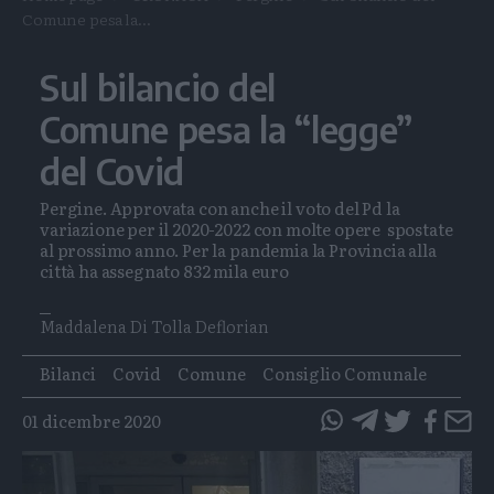
Comune pesa la...
Sul bilancio del
Comune pesa la “legge”
del Covid
Pergine. Approvata con anche il voto del Pd la
variazione per il 2020-2022 con molte opere spostate
al prossimo anno. Per la pandemia la Provincia alla
città ha assegnato 832 mila euro
Maddalena Di Tolla Deflorian
Tags
Bilanci
Covid
Comune
Consiglio Comunale
01 dicembre 2020
questo
questo
articolo
articolo
su
su