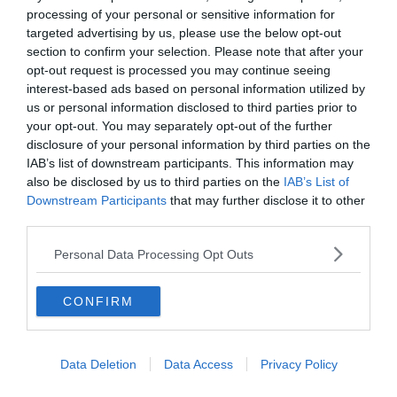
processing of your personal or sensitive information for
Ogni ospite potrà scegliere quella a lui più
targeted advertising by us, please use the below opt-out
section to confirm your selection. Please note that after your
congeniale. Sarà l’occasione per proporre il
opt-out request is processed you may continue seeing
silenzio offerto dai boschi e i suoni degli
interest-based ads based on personal information utilized by
elementi naturali contro il bombardamento
us or personal information disclosed to third parties prior to
sonoro quotidiano. Una sorta di silenzio
your opt-out. You may separately opt-out of the further
disclosure of your personal information by third parties on the
terapeutico.
IAB’s list of downstream participants. This information may
also be disclosed by us to third parties on the
IAB’s List of
Condividi
Condividi
Twitter
Condividi
Mail
Downstream Participants
that may further disclose it to other
questo
questo
third parties.
Tags
Turismo
Valle Di Sole
Operatori Sanitari
articolo
articolo
Personal Data Processing Opt Outs
su
su
Coronavirus
Whatsapp
Telegram
CONFIRM
Data Deletion
Data Access
Privacy Policy