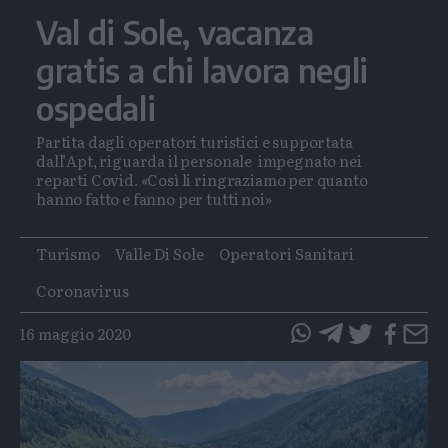
Val di Sole, vacanza
gratis a chi lavora negli
ospedali
Partita dagli operatori turistici e supportata
dall’Apt, riguarda il personale impegnato nei
reparti Covid. «Così li ringraziamo per quanto
hanno fatto e fanno per tutti noi»
Tags
Turismo
Valle Di Sole
Operatori Sanitari
Coronavirus
16 maggio 2020
questo
questo
articolo
articolo
su
su
Whatsapp
Telegram