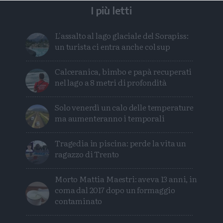
I più letti
L'assalto al lago glaciale del Sorapiss:
un turista ci entra anche col sup
Calceranica, bimbo e papà recuperati
nel lago a 8 metri di profondità
Solo venerdì un calo delle temperature
ma aumenteranno i temporali
Tragedia in piscina: perde la vita un
ragazzo di Trento
Morto Mattia Maestri: aveva 13 anni, in
coma dal 2017 dopo un formaggio
contaminato