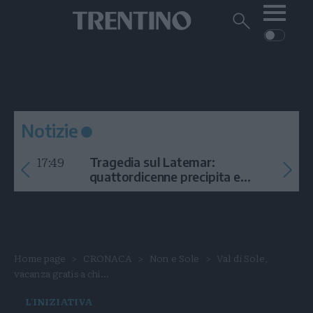
Me
Trentino
Cerca
su
Trentino
Cerca
su
Navigazione
Home
MONTAGNA
Trentino
principale
Facebook
Twitt
I
AMBIENTE
EVENTI
CRONACA
GARDA
CULTURA
PODCAST
Notizie
FOTO
Altre
17:49
Tragedia sul Latemar:
VIDEO
quattordicenne precipita e
muore
GENERAZIONI
ITALIA-MONDO
Home page
CRONACA
Non e Sole
Val di Sole,
vacanza gratis a chi...
L'INIZIATIVA