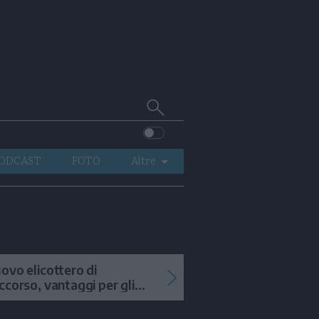
Cerca
su
Trentino
ODCAST
FOTO
Altre
VIDEO
GENERAZIONI
ITALIA-MONDO
ovo elicottero di
ccorso, vantaggi per gli
terventi in alta quota