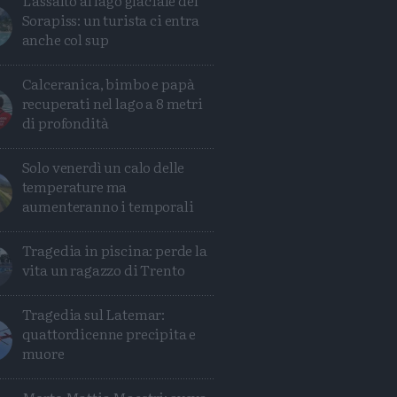
L'assalto al lago glaciale del
Sorapiss: un turista ci entra
anche col sup
Calceranica, bimbo e papà
recuperati nel lago a 8 metri
di profondità
Solo venerdì un calo delle
temperature ma
aumenteranno i temporali
Tragedia in piscina: perde la
vita un ragazzo di Trento
Tragedia sul Latemar:
quattordicenne precipita e
muore