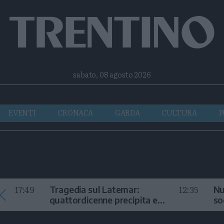
Facebook
Twitter
Instagram
Telegram
RSS
sabato, 08 agosto 2026
EVENTI
CRONACA
GARDA
CULTURA
P
17:49
12:35
Tragedia sul Latemar:
Nu
quattordicenne precipita e
so
muore
in