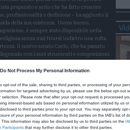
ista preparato e serio che ha fatto crescere
o, professionalità e dedizione – ha aggiunto il
 guida della sua esistenza. Uomo buono,
Vid
tagonismo, è sempre stato disponibile nella
eligiosa senza mai tirarsi indietro una volta.
ezza: il nostro amato Carlo, che ha passato
allegrando con i suoi strumenti e composizioni
sarà su nel cielo che suonerà per il Signore e
fatto sulla terra. Su questa terra con il suo
Do Not Process My Personal Information
 onore del Signore ed ora continuerà a farlo
 la bellezza, la fantasia e le emozioni che ha
to opt-out of the sale, sharing to third parties, or processing of your per
formation for targeted advertising by us, please use the below opt-out s
 Carlo per quello che ci hai donato in tutti
Bepp
r selection. Please note that after your opt-out request is processed y
sta
ine e la generosità oltre alla musica. Ci
eing interest-based ads based on personal information utilized by us or
disclosed to third parties prior to your opt-out. You may separately opt-
losure of your personal information by third parties on the IAB’s list of
. This information may also be disclosed by us to third parties on the
IA
proprio maestro con i due splendidi brani
Participants
that may further disclose it to other third parties.