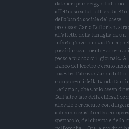
dato ieri pomeriggio l’ultimo
affettuoso saluto all’ ex diretto
della banda sociale del paese
professor Carlo Deflorian, stra
all’affetto della famiglia da un
infarto giovedì in via Fia, a poc
passi da casa, mentre si recava 
paese a prendere il giornale. A
fianco del feretro c’erano insie
maestro Fabrizio Zanon tutti i
componenti della Banda Ermin
Deflorian, che Carlo aveva dire
Sull’altro lato della chiesa i 
allevato e cresciuto con dilige
abbiamo assistito alla scompar
spettacolo, del cinema e della 
nell’omelia -. Ora la morte ci h