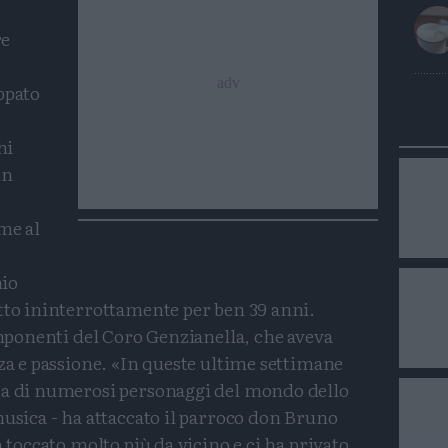
re
ppato
hi
in
me al
io
tto ininterrottamente per ben 39 anni.
componenti del Coro Genzianella, che aveva
nza e passione. «In queste ultime settimane
sa di numerosi personaggi del mondo dello
musica - ha attaccato il parroco don Bruno
a toccato molto più da vicino e ci ha privato