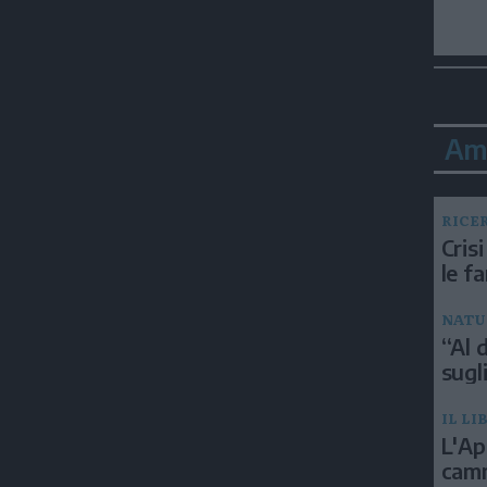
Am
RICE
Crisi
le f
NATU
“Al d
sugli
IL LI
L'Ap
camm