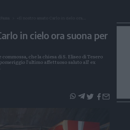
Fassa
«Il nostro amato Carlo in cielo ora...
arlo in cielo ora suona per
e commossa, che la chiesa di S. Eliseo di Tesero
pomeriggio l’ultimo affettuoso saluto all’ ex
.
questo
questo
articolo
articolo
su
su
Whatsapp
Telegram