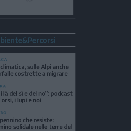
biente&Percorsi
RCA
 climatica, sulle Alpi anche
arfalle costrette a migrare
RA
i là del sì e del no”: podcast
 orsi, i lupi e noi
BRO
pennino che resiste:
ino solidale nelle terre del