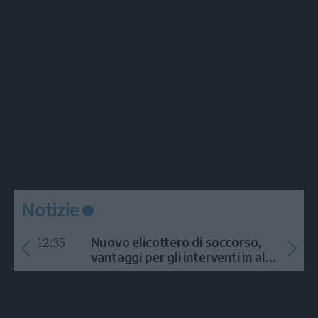
Notizie
12:35
Nuovo elicottero di soccorso,
vantaggi per gli interventi in alta
quota