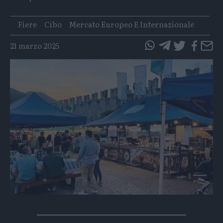
Tags
Fiere
Cibo
Mercato Europeo E Internazionale
21 marzo 2025
questo
questo
articolo
articolo
su
su
Whatsapp
Telegram