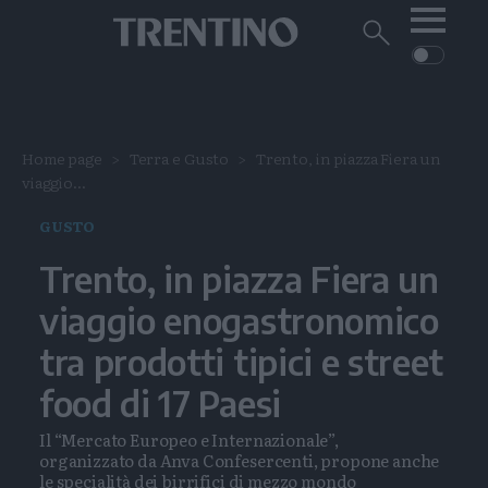
Me
Trentino
Cerca
su
Trentino
Cerca
su
Navigazione
Home
MONTAGNA
Trentino
principale
Facebook
Twitt
I
AMBIENTE
EVENTI
Home page
Terra e Gusto
Trento, in piazza Fiera un
CRONACA
GARDA
viaggio...
CULTURA
PODCAST
FOTO
GUSTO
Altre
Trento, in piazza Fiera un
VIDEO
GENERAZIONI
viaggio enogastronomico
ITALIA-MONDO
tra prodotti tipici e street
food di 17 Paesi
Il “Mercato Europeo e Internazionale”,
organizzato da Anva Confesercenti, propone anche
le specialità dei birrifici di mezzo mondo