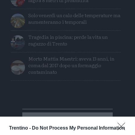
lago a 8 metri di profondità
Solo venerdì un calo delle temperature ma
aumenteranno i temporali
Tragedia in piscina: perde la vita un
ragazzo di Trento
Morto Mattia Maestri: aveva 13 anni, in
coma dal 2017 dopo un formaggio
contaminato
Trentino -
Do Not Process My Personal Information