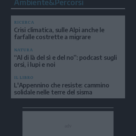
Ambiente&Percorsi
RICERCA
Crisi climatica, sulle Alpi anche le
farfalle costrette a migrare
NATURA
“Al di là del sì e del no”: podcast sugli
orsi, i lupi e noi
IL LIBRO
L'Appennino che resiste: cammino
solidale nelle terre del sisma