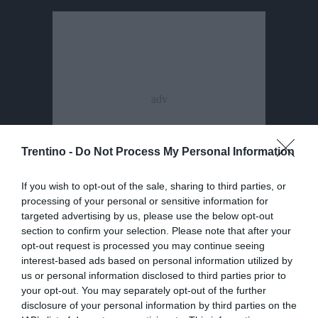
Trentino -
Do Not Process My Personal Information
If you wish to opt-out of the sale, sharing to third parties, or
processing of your personal or sensitive information for
targeted advertising by us, please use the below opt-out
section to confirm your selection. Please note that after your
opt-out request is processed you may continue seeing
Condividi
Condividi
Twitter
Condividi
Mail
interest-based ads based on personal information utilized by
questo
questo
Tags
Turismo
Albergatori
Tassa Di Soggiorno
us or personal information disclosed to third parties prior to
articolo
articolo
your opt-out. You may separately opt-out of the further
su
su
disclosure of your personal information by third parties on the
Whatsapp
Telegram