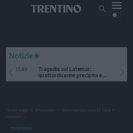
Me
Trentino
Cerca
su
Trentino
Cerca
su
Navigazione
Home
MONTAGNA
Trentino
principale
Facebook
Twitt
I
AMBIENTE
EVENTI
CRONACA
GARDA
CULTURA
PODCAST
Notizie
FOTO
Altre
17:49
Tragedia sul Latemar:
VIDEO
quattordicenne precipita e
muore
GENERAZIONI
ITALIA-MONDO
Home page
Economia
Albergatori: niente tassa o
lasciamo...
TURISMO