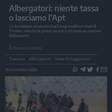
Albergatori: niente tassa
o lasciamo l’Apt
La durissima minaccia degli imprenditori Asat di
Trento: «Anche la guest card si è rivelata un costoso
fallimento»
di Roberto Colletti
Tags
Turismo
Albergatori
Tassa Di Soggiorno
18 novembre 2014
questo
questo
articolo
articolo
su
su
Whatsapp
Telegram