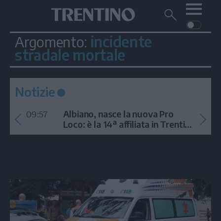
Me
Trentino
Cerca
su
Trentino
incidente
Argomento:
Cerca
su
stradale mortale
Navigazione
Home
MONTAGNA
Trentino
principale
Facebook
Twitt
I
AMBIENTE
EVENTI
CRONACA
GARDA
CULTURA
PODCAST
Notizie
FOTO
Altre
09:57
Albiano, nasce la nuova Pro
Loco: è la 14ª affiliata in Trentino
VIDEO
nel 2026
GENERAZIONI
ITALIA-MONDO