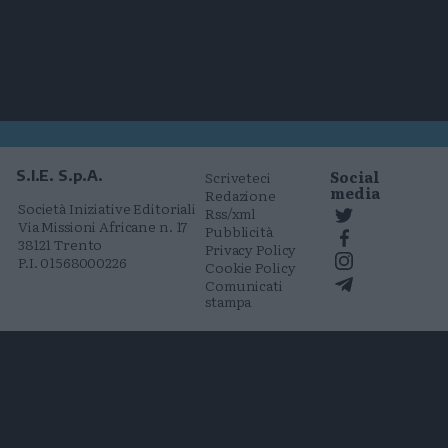
Social
S.I.E. S.p.A.
Scriveteci
media
Redazione
Società Iniziative Editoriali
Rss/xml
Via Missioni Africane n. 17
Pubblicità
38121 Trento
Privacy Policy
P.I. 01568000226
Cookie Policy
Comunicati
stampa