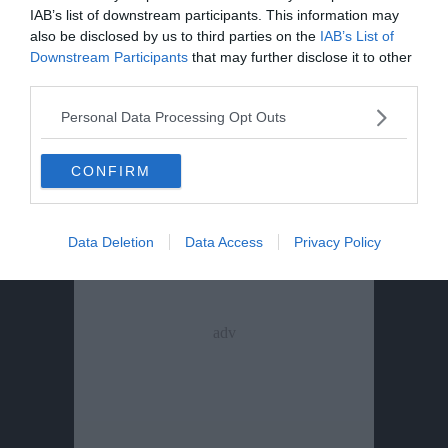
IAB’s list of downstream participants. This information may
also be disclosed by us to third parties on the
IAB’s List of
Downstream Participants
that may further disclose it to other
third parties.
IL DRAMMA
Incidente auto-camion in A22: vittima una
Personal Data Processing Opt Outs
donna olandese in viaggio con la famiglia
CONFIRM
Data Deletion
Data Access
Privacy Policy