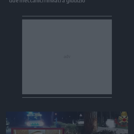
due meccanici rinviati a giudizio