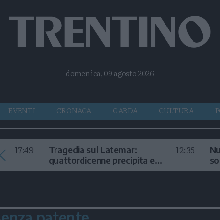
Facebook
Twitter
Instagram
Telegram
RSS
domenica, 09 agosto 2026
EVENTI
CRONACA
GARDA
CULTURA
P
17:49
12:35
Tragedia sul Latemar:
Nu
quattordicenne precipita e
so
muore
in
senza patente