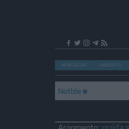
Trentino
Navigazione
MONTAGNA
AMBIENTE
principale
Notizie
guida 
Argomento: