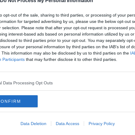
Do Not Process My Personal Information
uomo,
aveva
to
L'uom
rante
scope
to opt-out of the sale, sharing to third parties, or processing of your per
carab
formation for targeted advertising by us, please use the below opt-out s
servi
r selection. Please note that after your opt-out request is processed y
eing interest-based ads based on personal information utilized by us or
disclosed to third parties prior to your opt-out. You may separately opt-
losure of your personal information by third parties on the IAB’s list of
. This information may also be disclosed by us to third parties on the
IA
Participants
that may further disclose it to other third parties.
l Data Processing Opt Outs
CONFIRM
i
Data Deletion
Data Access
Privacy Policy