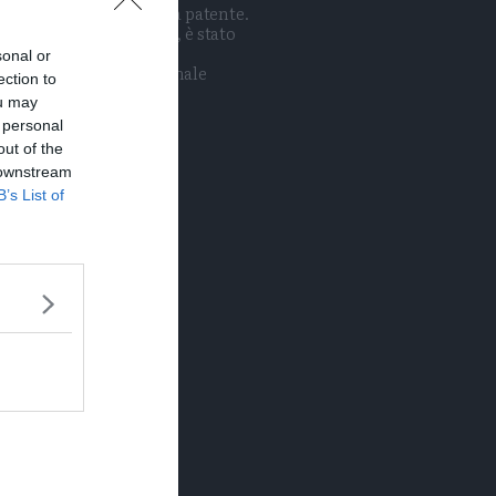
 mai fatto l'esame per la patente.
o, residente a Cavalese, è stato
rto perché fermato dai
sonal or
inieri durante un normale
ection to
zio di pattuglia
ou may
 personal
out of the
 downstream
B’s List of