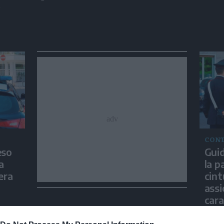
i
CONT
eso
Guid
a
la p
era
cint
assi
cara
nza
L'aut