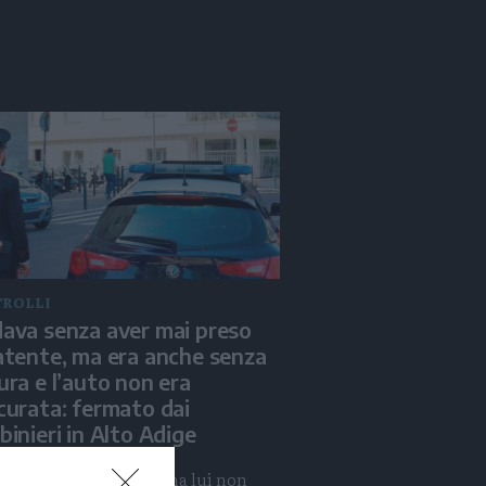
ROLLI
ava senza aver mai preso
atente, ma era anche senza
ura e l’auto non era
curata: fermato dai
binieri in Alto Adige
o era di sua proprietà, ma lui non