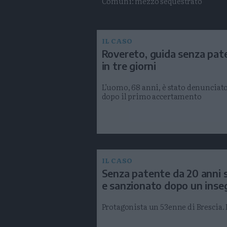
Comuni: mezzo sequestrato
IL CASO
Rovereto, guida senza pate
in tre giorni
L’uomo, 68 anni, è stato denunciato 
dopo il primo accertamento
IL CASO
Senza patente da 20 anni s
e sanzionato dopo un ins
Protagonista un 53enne di Brescia. 