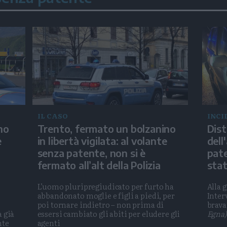
IL CASO
INCI
no
Trento, fermato un bolzanino
Dist
e
in libertà vigilata: al volante
dell
senza patente, non si è
pate
fermato all’alt della Polizia
stat
L’uomo pluripregiudicato per furto ha
Alla 
abbandonato moglie e figli a piedi, per
Inter
poi tornare indietro – non prima di
brava
a già
essersi cambiato gli abiti per eludere gli
Egna)
nte
agenti