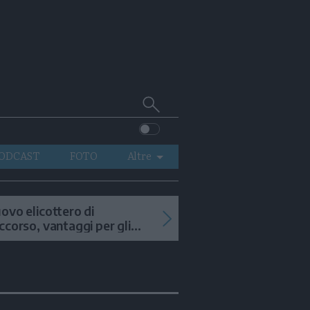
Cerca
su
Trentino
ODCAST
FOTO
Altre
VIDEO
GENERAZIONI
ovo elicottero di
ccorso, vantaggi per gli
ITALIA-MONDO
terventi in alta quota