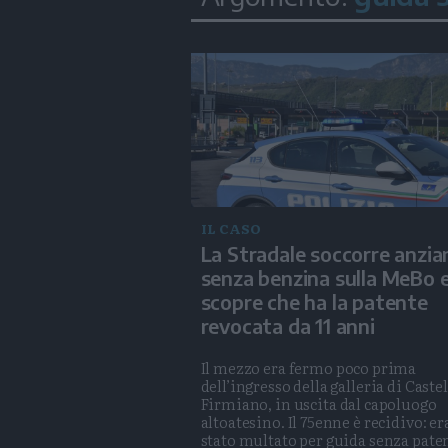
IL CASO
La Stradale soccorre anzia
senza benzina sulla MeBo 
scopre che ha la patente
revocata da 11 anni
Il mezzo era fermo poco prima
dell’ingresso della galleria di Castel
Firmiano, in uscita dal capoluogo
altoatesino. Il 75enne è recidivo: er
stato multato per guida senza pate