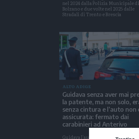
nel 2024 dalla Polizia Municipale d
Bolzano e due volte nel 2025 dalle
Stradali di Trento e Brescia
ALTO ADIGE
Guidava senza aver mai pr
la patente, ma non solo, er
senza cintura e l’auto non 
assicurata: fermato dai
carabinieri ad Anterivo
Guidava l'auto, di sua proprietà, se