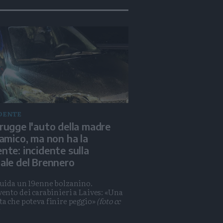
DENTE
rugge l'auto della madre
'amico, ma non ha la
nte: incidente sulla
ale del Brennero
guida un 19enne bolzanino.
vento dei carabinieri a Laives: «Una
ta che poteva finire peggio»
(foto cc