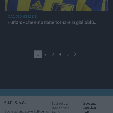
CALCIO SERIE D
Furlan: «Che emozione tornare in gialloblù»
1
2
3
4
5
successivo
Social
S.I.E. S.p.A.
Scriveteci
media
Redazione
Società Iniziative Editoriali
Rss/xml