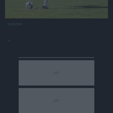
CALCIO
Show della Fiorentina ma il nuovo Trento fa
progressi
di Daniele Loss