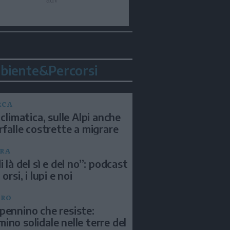
biente&Percorsi
RCA
 climatica, sulle Alpi anche
arfalle costrette a migrare
RA
i là del sì e del no”: podcast
 orsi, i lupi e noi
BRO
pennino che resiste:
ino solidale nelle terre del