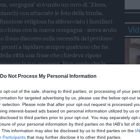
gna, vergogna" si è unito un coro di "Elena,
 bianchi con attaccate le foto della bimba.
funzione religiosa ha abbracciato i familiari
Vid
 in chiesa con la nuova compagna - aveva avuto
 il suo discorso sulla necessità del perdono:
o pronti a lapidare sempre qualcuno che ha
della città una frase che chiedeva riposo
terno per la sua mamma. Non credo che la
o con quelle parole, come ogni bambino".
Do Not Process My Personal Information
 con una foto di Elena, il prelato insiste
to opt-out of the sale, sharing to third parties, or processing of your per
nsegnare la violenza delle parole ai figli, né sui
formation for targeted advertising by us, please use the below opt-out s
Bepp
 abbastanza sporchi. Perché un bambino non è
r selection. Please note that after your opt-out request is processed y
sta
die elettriche, patiboli mediatici e, se impara
eing interest-based ads based on personal information utilized by us or
disclosed to third parties prior to your opt-out. You may separately opt-
Insegnando "misericordia, pietà, giustizia,
losure of your personal information by third parties on the IAB’s list of
olenza non ci saranno più funerali come
. This information may also be disclosed by us to third parties on the
IA
sta polacco Janusz Korczak, morto nel campo di
Participants
that may further disclose it to other third parties.