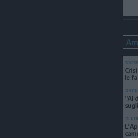
Am
RICE
Crisi
le f
NATU
“Al d
sugli
IL LI
L'Ap
camm