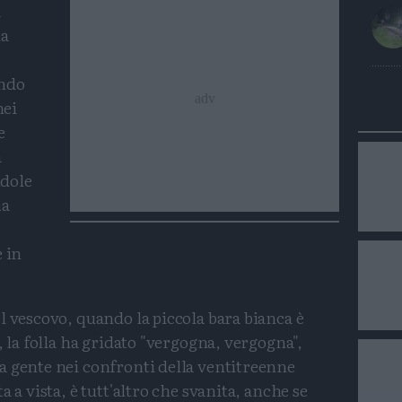
a
ua
ando
nei
e
a
ndole
ha
e in
l vescovo, quando la piccola bara bianca è
, la folla ha gridato "vergogna, vergogna",
a gente nei confronti della ventitreenne
 a vista, è tutt'altro che svanita, anche se