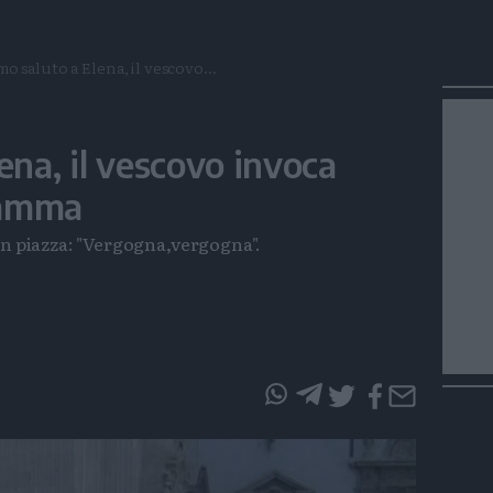
mo saluto a Elena, il vescovo...
ena, il vescovo invoca
mamma
In piazza: "Vergogna,vergogna".
questo
questo
articolo
articolo
su
su