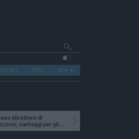
Cerca
su
Trentino
ODCAST
FOTO
Altre
VIDEO
GENERAZIONI
ITALIA-MONDO
ovo elicottero di
ccorso, vantaggi per gli
terventi in alta quota