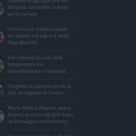
L'assalto al lago glaciale del
Sorapiss: un turista ci entra
anche col sup
Calceranica, bimbo e papà
recuperati nel lago a 8 metri
di profondità
Solo venerdì un calo delle
temperature ma
aumenteranno i temporali
Tragedia in piscina: perde la
vita un ragazzo di Trento
Morto Mattia Maestri: aveva
13 anni, in coma dal 2017 dopo
un formaggio contaminato