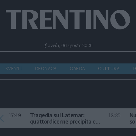
Facebook
Twitter
Instagram
Telegram
RSS
giovedì, 06 agosto 2026
EVENTI
CRONACA
GARDA
CULTURA
P
17:49
12:35
Tragedia sul Latemar:
Nu
quattordicenne precipita e
so
muore
in