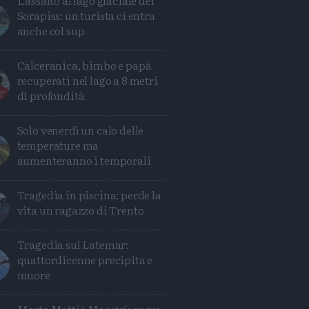
L'assalto al lago glaciale del
Sorapiss: un turista ci entra
anche col sup
Calceranica, bimbo e papà
recuperati nel lago a 8 metri
di profondità
Solo venerdì un calo delle
temperature ma
aumenteranno i temporali
Tragedia in piscina: perde la
vita un ragazzo di Trento
Tragedia sul Latemar:
quattordicenne precipita e
muore