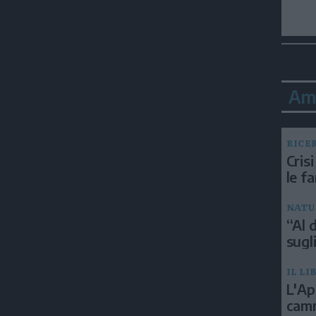
Am
RICE
Crisi
le f
NATU
“Al d
sugli
IL LI
L'Ap
camm