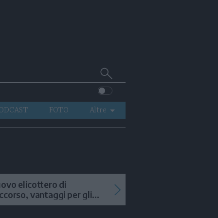
Cerca
su
Trentino
ODCAST
FOTO
Altre
VIDEO
GENERAZIONI
ITALIA-MONDO
ovo elicottero di
ccorso, vantaggi per gli
terventi in alta quota