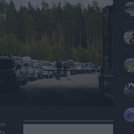
tra
to