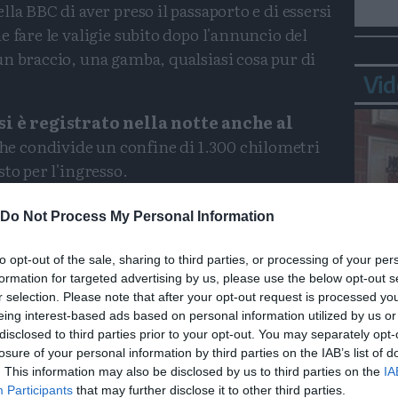
la BBC di aver preso il passaporto e di essersi
 fare le valigie subito dopo l'annuncio del
n braccio, una gamba, qualsiasi cosa pur di
Vid
i è registrato nella notte anche al
che condivide un confine di 1.300 chilometri
to per l'ingresso.
ituto per lo studio della guerra
) e del
Do Not Process My Personal Information
ebbero già iniziato a infrangere i loro impegni
mini con esperienza militare e di non
to opt-out of the sale, sharing to third parties, or processing of your per
ati pubblicati fuori dalla Russia mostrano la
formation for targeted advertising by us, please use the below opt-out s
Bepp
r selection. Please note that after your opt-out request is processed y
sta
tudenti dalle lezioni per la mobilitazione.
eing interest-based ads based on personal information utilized by us or
disclosed to third parties prior to your opt-out. You may separately opt-
nno iniziato a consegnare avvisi di leva a tutti
losure of your personal information by third parties on the IAB’s list of
per le proteste in piazza. "L'approccio pesante
. This information may also be disclosed by us to third parties on the
IA
 sta suscitando rabbia e sfiducia nell'opinione
Participants
that may further disclose it to other third parties.