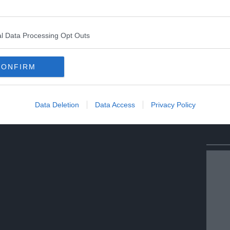
ive Isw.
l Data Processing Opt Outs
Condividi
Condividi
Twitter
Condividi
Mail
CONFIRM
Data Deletion
Data Access
Privacy Policy