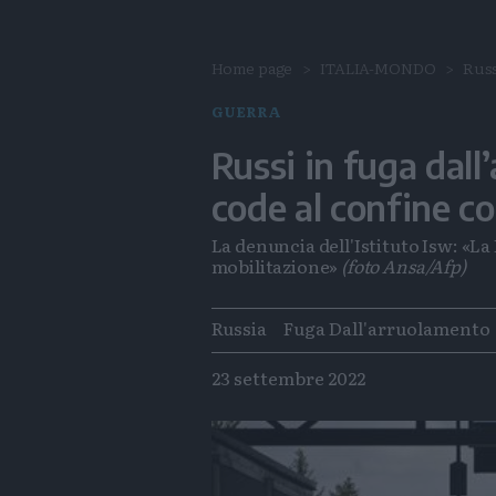
Home page
ITALIA-MONDO
Russ
GUERRA
Russi in fuga dal
code al confine co
La denuncia dell'Istituto Isw: «La R
mobilitazione»
(foto Ansa/Afp)
Tags
Russia
Fuga Dall'arruolamento
23 settembre 2022