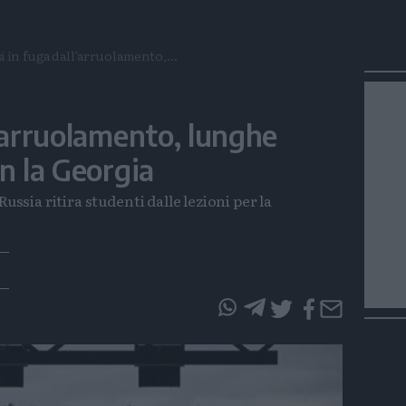
i in fuga dall’arruolamento,...
l’arruolamento, lunghe
n la Georgia
ussia ritira studenti dalle lezioni per la
questo
questo
articolo
articolo
su
su
Whatsapp
Telegram