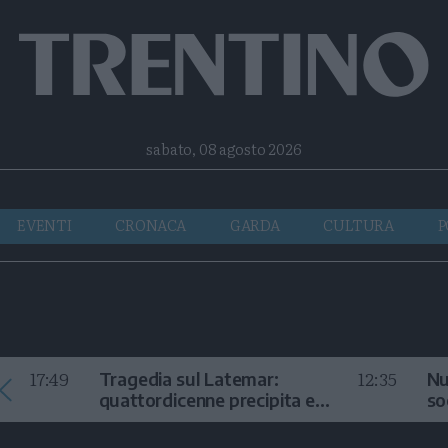
Facebook
Twitter
Instagram
Telegram
RSS
sabato, 08 agosto 2026
EVENTI
CRONACA
GARDA
CULTURA
P
17:49
12:35
Tragedia sul Latemar:
Nu
quattordicenne precipita e
so
muore
in