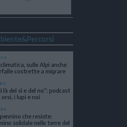
biente&Percorsi
RCA
 climatica, sulle Alpi anche
arfalle costrette a migrare
RA
i là del sì e del no”: podcast
 orsi, i lupi e noi
BRO
pennino che resiste:
ino solidale nelle terre del