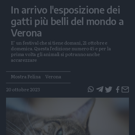
In arrivo l'esposizione dei
gatti più belli del mondo a
Verona
E’ un festival che si tiene domani, 21 ottobre e
domenica. Questa l’edizione numero 45 e per la
prima volta gli animali si potranno anche
accarezzare
Tags
Mostra Felina
Verona
20 ottobre 2023
questo
questo
articolo
articolo
su
su
Whatsapp
Telegram