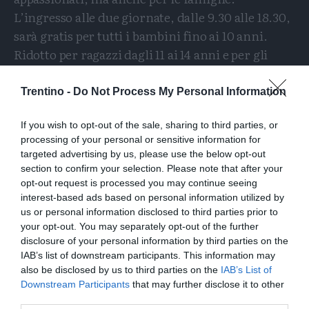
L’ingresso alle due giornate, dalle 9.30 alle 18.30,
sarà gratis per tutti i bambini fino ai 10 anni.
Ridotto per ragazzi dagli 11 ai 14 anni e per gli
over 65. Aperta la biglietteria online sul sito
www.igattipiubellidelmondo.it.
Trentino -
Do Not Process My Personal Information
If you wish to opt-out of the sale, sharing to third parties, or
Condividi
Condividi
Twitter
Condividi
Mail
processing of your personal or sensitive information for
questo
questo
Tags
Mostra Felina
Verona
targeted advertising by us, please use the below opt-out
articolo
articolo
section to confirm your selection. Please note that after your
su
su
opt-out request is processed you may continue seeing
Whatsapp
Telegram
interest-based ads based on personal information utilized by
us or personal information disclosed to third parties prior to
your opt-out. You may separately opt-out of the further
disclosure of your personal information by third parties on the
IAB’s list of downstream participants. This information may
I più letti
also be disclosed by us to third parties on the
IAB’s List of
Downstream Participants
that may further disclose it to other
third parties.
L'assalto al lago glaciale del Sorapiss: