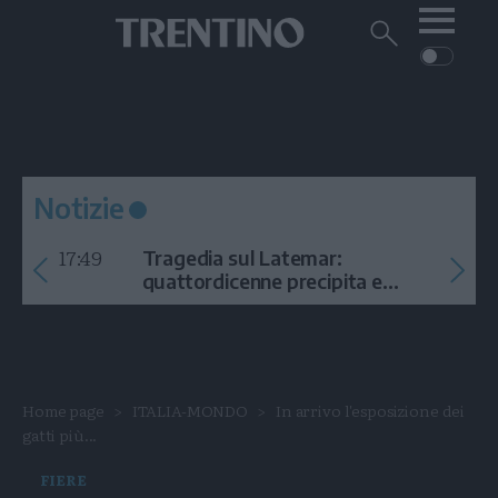
Me
Trentino
Cerca
su
Trentino
Cerca
su
Navigazione
Home
MONTAGNA
Trentino
principale
Facebook
Twitt
I
AMBIENTE
EVENTI
CRONACA
GARDA
CULTURA
PODCAST
Notizie
FOTO
Altre
17:49
Tragedia sul Latemar:
VIDEO
quattordicenne precipita e
muore
GENERAZIONI
ITALIA-MONDO
Home page
ITALIA-MONDO
In arrivo l'esposizione dei
gatti più...
FIERE