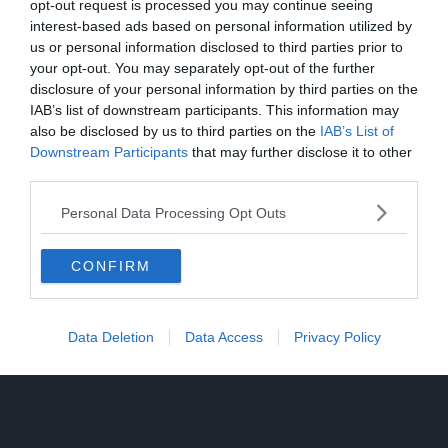
opt-out request is processed you may continue seeing
nel lago a 8 metri di profondità
interest-based ads based on personal information utilized by
us or personal information disclosed to third parties prior to
Solo venerdì un calo delle temperature
your opt-out. You may separately opt-out of the further
ma aumenteranno i temporali
disclosure of your personal information by third parties on the
IAB’s list of downstream participants. This information may
also be disclosed by us to third parties on the
IAB’s List of
Tragedia in piscina: perde la vita un
Downstream Participants
that may further disclose it to other
ragazzo di Trento
third parties.
Morto Mattia Maestri: aveva 13 anni, in
Personal Data Processing Opt Outs
coma dal 2017 dopo un formaggio
contaminato
CONFIRM
Tragedia sul Latemar: quattordicenne
precipita e muore
Data Deletion
Data Access
Privacy Policy