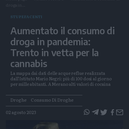
droga in...
STUPEFACENTI
Aumentato il consumo di
droga in pandemia:
Trento in vetta per la
cannabis
La mappa dai dati delle acque reflue realizzata
dall’Istituto Mario Negri: più di 100 dosi al giorno
per mille abitanti. A Merano alti valori di cocaina
Tags
Droghe
Consumo Di Droghe
02 agosto 2023
questo
questo
articolo
articolo