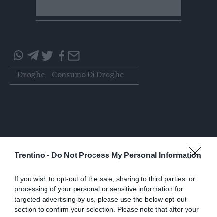
Condividi
Condividi
Twitter
Condividi
Mail
questo
questo
Tags
Droghe
Consumo Di Droghe
articolo
articolo
su
su
Whatsapp
Telegram
I più letti
Trentino -
Do Not Process My Personal Information
L'assalto al lago glaciale del Sorapiss:
If you wish to opt-out of the sale, sharing to third parties, or
un turista ci entra anche col sup
processing of your personal or sensitive information for
targeted advertising by us, please use the below opt-out
section to confirm your selection. Please note that after your
Calceranica, bimbo e papà recuperati