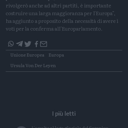
rivolgerò anche ad altri partiti, è importante
costruire una larga maggioranza per l'Europa",
ha aggiunto a proposito della necessità di avere i
voti per la conferma all'Europarlamento.
Condividi
Condividi
Twitter
Condividi
Mail
questo
questo
Tags
Unione Europea
Europa
articolo
articolo
su
su
Ursula Von Der Leyen
Whatsapp
Telegram
I più letti
L'assalto al lago glaciale del Sorapiss: