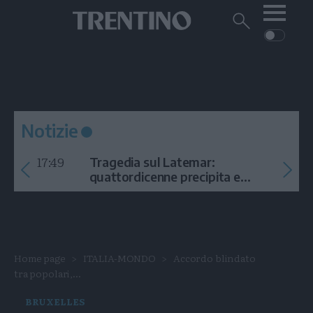
Me
Trentino
Cerca
su
Trentino
Cerca
su
Navigazione
Home
MONTAGNA
Trentino
principale
Facebook
Twitt
I
AMBIENTE
EVENTI
CRONACA
GARDA
CULTURA
PODCAST
Notizie
FOTO
Altre
17:49
Tragedia sul Latemar:
VIDEO
quattordicenne precipita e
muore
GENERAZIONI
ITALIA-MONDO
Home page
ITALIA-MONDO
Accordo blindato
tra popolari,...
BRUXELLES