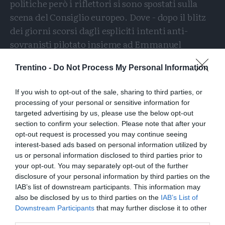
politiche però i riflettori si sono spostati sulla
scena del Consiglio europeo. Dove - dopo il blitz
dei giorni scorsi dagli espliciti intenti anti-
sovranisti pilotato insieme ad Emmanuel
Macron per definire la rosa dei nomi - i toni di
Trentino -
Do Not Process My Personal Information
Scholz sono stati più concilianti nei confronti di
Ventisette Paesi "tutti ugualmente importanti"
If you wish to opt-out of the sale, sharing to third parties, or
per tutelare l'intesa. Un accordo che, ha
processing of your personal or sensitive information for
rimarcato anche il liberale Mark Rutte, è stato
targeted advertising by us, please use the below opt-out
chiuso dai gruppi di maggioranza per i quali la
section to confirm your selection. Please note that after your
opt-out request is processed you may continue seeing
presenza di Ecr è "inaccettabile", senza però
interest-based ads based on personal information utilized by
alcuna volontà di "escludere" l'Italia. Alla fine la
us or personal information disclosed to third parties prior to
premier - nonostante l'approccio "costruttivo"
your opt-out. You may separately opt-out of the further
disclosure of your personal information by third parties on the
descritto da alcune fonti Ue - non ha cambiato
IAB’s list of downstream participants. This information may
idea. Al pari del però dato già per "irrecuperabile"
also be disclosed by us to third parties on the
IAB’s List of
Viktor Orban.
Downstream Participants
that may further disclose it to other
third parties.