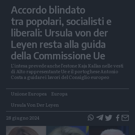
Accordo blindato
tra popolari, socialisti e
liberali: Ursula von der
Leyen resta alla guida
della Commissione Ue
L’intesa prevede anche l’estone Kaja Kallas nelle vesti
di Alto rappresentante Ue e il portoghese Antonio
Costa a guidare i lavori del Consiglio europeo
Tags
Unione Europea
Europa
Ursula Von Der Leyen
28 giugno 2024
questo
questo
articolo
articolo