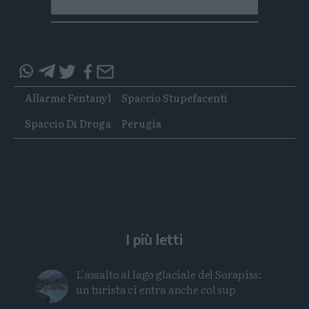
Condividi
Condividi
Twitter
Condividi
Mail
questo
questo
Tags
Allarme Fentanyl
Spaccio Stupefacenti
articolo
articolo
su
su
Spaccio Di Droga
Perugia
Whatsapp
Telegram
I più letti
L'assalto al lago glaciale del Sorapiss:
un turista ci entra anche col sup