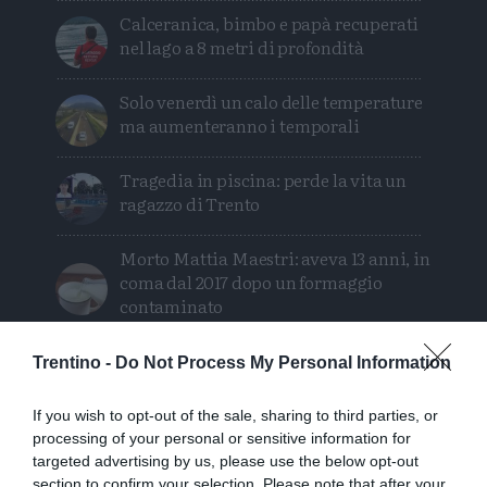
Calceranica, bimbo e papà recuperati
nel lago a 8 metri di profondità
Solo venerdì un calo delle temperature
ma aumenteranno i temporali
Tragedia in piscina: perde la vita un
ragazzo di Trento
Morto Mattia Maestri: aveva 13 anni, in
coma dal 2017 dopo un formaggio
contaminato
Tragedia sul Latemar: quattordicenne
Trentino -
Do Not Process My Personal Information
precipita e muore
If you wish to opt-out of the sale, sharing to third parties, or
processing of your personal or sensitive information for
targeted advertising by us, please use the below opt-out
section to confirm your selection. Please note that after your