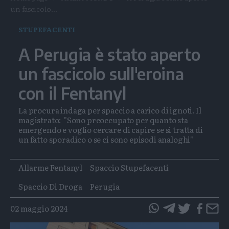
un fascicolo...
STUPEFACENTI
A Perugia è stato aperto
un fascicolo sull'eroina
con il Fentanyl
La procura indaga per spaccio a carico di ignoti. Il
magistrato: "Sono preoccupato per quanto sta
emergendo e voglio cercare di capire se si tratta di
un fatto sporadico o se ci sono episodi analoghi"
Tags
Allarme Fentanyl
Spaccio Stupefacenti
Spaccio Di Droga
Perugia
02 maggio 2024
questo
questo