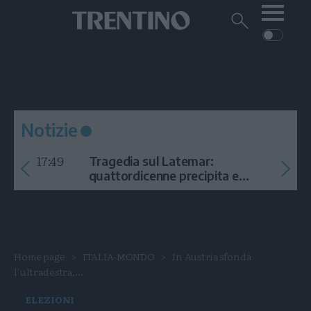
Me
Trentino
Cerca
su
Trentino
Cerca
su
Navigazione
Home
MONTAGNA
Trentino
principale
Facebook
Twitt
I
AMBIENTE
EVENTI
CRONACA
GARDA
CULTURA
PODCAST
Notizie
FOTO
Altre
17:49
Tragedia sul Latemar:
VIDEO
quattordicenne precipita e
muore
GENERAZIONI
ITALIA-MONDO
Home page
ITALIA-MONDO
In Austria sfonda
l'ultradestra,...
ELEZIONI