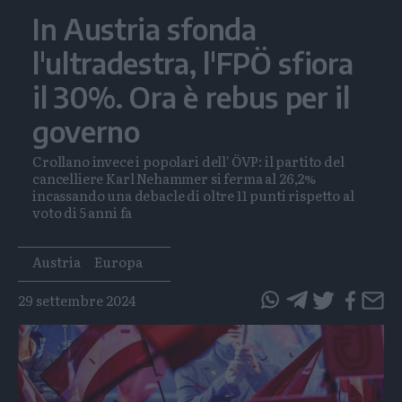
In Austria sfonda
l'ultradestra, l'FPÖ sfiora
il 30%. Ora è rebus per il
governo
Crollano invece i popolari dell' ÖVP: il partito del
cancelliere Karl Nehammer si ferma al 26,2%
incassando una debacle di oltre 11 punti rispetto al
voto di 5 anni fa
Tags
Austria
Europa
29 settembre 2024
questo
questo
articolo
articolo
su
su
Whatsapp
Telegram