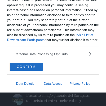
rivelare sviluppi inaspettati. I prossimi giorni
opt-out request is processed you may continue seeing
saranno cruciali per capire come l'Austria gestirà
interest-based ads based on personal information utilized by
le sue sfide interne e le sue relazioni con l'Unione
us or personal information disclosed to third parties prior to
your opt-out. You may separately opt-out of the further
Europea.
disclosure of your personal information by third parties on the
IAB’s list of downstream participants. This information may
Condividi
Condividi
Twitter
Condividi
Mail
also be disclosed by us to third parties on the
IAB’s List of
questo
questo
Downstream Participants
that may further disclose it to other
Tags
Austria
Europa
articolo
articolo
third parties.
su
su
Personal Data Processing Opt Outs
Whatsapp
Telegram
CONFIRM
I più letti
Data Deletion
Data Access
Privacy Policy
L'assalto al lago glaciale del Sorapiss:
un turista ci entra anche col sup