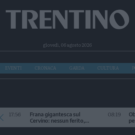
Facebook
Twitter
Instagram
Telegram
RSS
giovedì, 06 agosto 2026
EVENTI
CRONACA
GARDA
CULTURA
P
17:56
08:19
Frana gigantesca sul
Ob
Cervino: nessun ferito,
pe
sconsigliata la salita
or