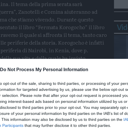
na. Il tema della prima serata sarà
guerra”, Zanotelli e Comina aiuteranno ad
ma che stiamo vivendo. Durante questo
Vid
ntato il libro “Fermata Korogocho” il libro
verso il quale si affronta il tema, tanto caro
e periferie della storia. Korogocho è infatti
periferia di Nairobi, in Kenia, dove p.
della sua vita e dalla quale ha inviato
lento nord del mondo accogliesse il grido di
Do Not Process My Personal Information
 Gli altri due appuntamenti verranno
ettimane. La presentazione del libro “Tracce
to opt-out of the sale, sharing to third parties, or processing of your per
testimoni” di Vincenzo Passerini. L’autore
formation for targeted advertising by us, please use the below opt-out s
Ortl
omini che nel corso del Novecento e nei primi
r selection. Please note that after your opt-out request is processed y
in p
eing interest-based ads based on personal information utilized by us or
o battuti, spesso a prezzo della vita, per la
disclosed to third parties prior to your opt-out. You may separately opt-
ti umani, per l’aiuto delle minoranze, delle
losure of your personal information by third parties on the IAB’s list of
e guerre.
. This information may also be disclosed by us to third parties on the
IA
Participants
that may further disclose it to other third parties.