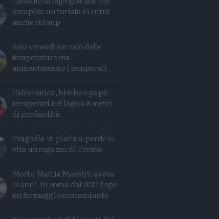
L'assalto al lago glaciale del
Sorapiss: un turista ci entra
anche col sup
Solo venerdì un calo delle
temperature ma
aumenteranno i temporali
Calceranica, bimbo e papà
recuperati nel lago a 8 metri
di profondità
Tragedia in piscina: perde la
vita un ragazzo di Trento
Morto Mattia Maestri: aveva
13 anni, in coma dal 2017 dopo
un formaggio contaminato