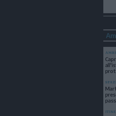
Am
AMBI
Capri
all'
prot
SPAZ
Mart
pres
pas
ITIN