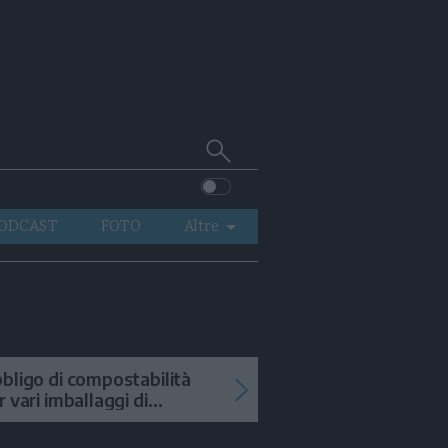
Cerca
su
Trentino
ODCAST
FOTO
Altre
VIDEO
GENERAZIONI
ITALIA-MONDO
bligo di compostabilità
r vari imballaggi di
tofrutta