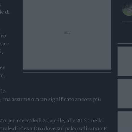
a
e di
,
a
tro
sa e
i,
per
ni,
llo
a, ma assume ora un significato ancora più
o per mercoledì 20 aprile, alle 20.30 nella
rale di Fies a Dro dove sul palco saliranno P.