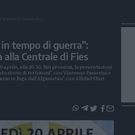
 la pace in tempo di...
 in tempo di guerra”:
 alla Centrale di Fies
prile, alle 20.30. Nei prossimi, le presentazioni
ento storie di testimoni” con Vincenzo Passerini e
gazzo in fuga dall’Afganistan” con Allidad Shiri
questo
questo
articolo
articolo
su
su