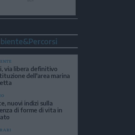
biente&Percorsi
ENTE
, via libera definitivo
istituzione dell'area marina
etta
IO
e, nuovi indizi sulla
enza di forme di vita in
sato
ERARI