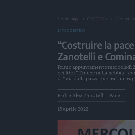
Home page
CULTURA
“Costruire
L’INCONTRO
“Costruire la pace
Zanotelli e Comina
Primo appuntamento mercoledì 20 a
dei libri “Tracce nella nebbia – c
di “Via dalla pazza guerra – un ra
Tags
Padre Alex Zanotelli
Pace
15 aprile 2022