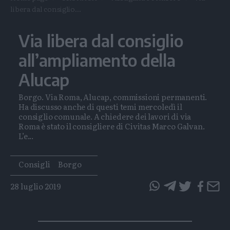
libera dal consiglio...
Via libera dal consiglio
all’ampliamento della
Alucap
Borgo. Via Roma, Alucap, commissioni permanenti.
Ha discusso anche di questi temi mercoledì il
consiglio comunale. A chiedere dei lavori di via
Roma è stato il consigliere di Civitas Marco Galvan.
L’e...
Tags
Consigli
Borgo
28 luglio 2019
questo
questo
articolo
articolo
su
su