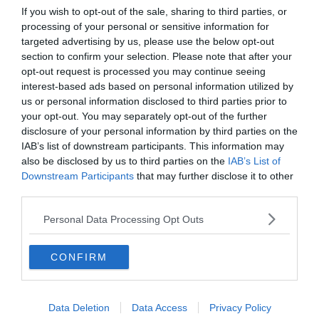
If you wish to opt-out of the sale, sharing to third parties, or
I più letti
processing of your personal or sensitive information for
targeted advertising by us, please use the below opt-out
section to confirm your selection. Please note that after your
L'assalto al lago glaciale del Sorapiss:
opt-out request is processed you may continue seeing
un turista ci entra anche col sup
interest-based ads based on personal information utilized by
us or personal information disclosed to third parties prior to
Solo venerdì un calo delle temperature
your opt-out. You may separately opt-out of the further
ma aumenteranno i temporali
disclosure of your personal information by third parties on the
IAB’s list of downstream participants. This information may
Calceranica, bimbo e papà recuperati
also be disclosed by us to third parties on the
IAB’s List of
nel lago a 8 metri di profondità
Downstream Participants
that may further disclose it to other
third parties.
Tragedia in piscina: perde la vita un
Personal Data Processing Opt Outs
ragazzo di Trento
CONFIRM
Morto Mattia Maestri: aveva 13 anni, in
coma dal 2017 dopo un formaggio
contaminato
Data Deletion
Data Access
Privacy Policy