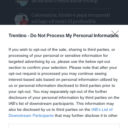
un turista ci entra anche col sup
Calceranica, bimbo e papà recuperati
nel lago a 8 metri di profondità
Solo venerdì un calo delle temperature
Trentino -
Do Not Process My Personal Information
ma aumenteranno i temporali
If you wish to opt-out of the sale, sharing to third parties, or
Tragedia in piscina: perde la vita un
processing of your personal or sensitive information for
ragazzo di Trento
targeted advertising by us, please use the below opt-out
section to confirm your selection. Please note that after your
opt-out request is processed you may continue seeing
Morto Mattia Maestri: aveva 13 anni, in
interest-based ads based on personal information utilized by
coma dal 2017 dopo un formaggio
us or personal information disclosed to third parties prior to
contaminato
your opt-out. You may separately opt-out of the further
disclosure of your personal information by third parties on the
Tragedia sul Latemar: quattordicenne
IAB’s list of downstream participants. This information may
precipita e muore
also be disclosed by us to third parties on the
IAB’s List of
Downstream Participants
that may further disclose it to other
third parties.