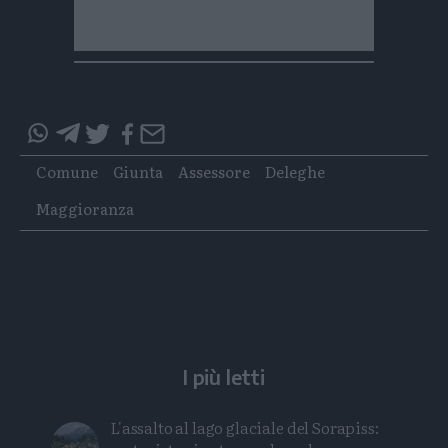
Condividi
Condividi
Twitter
Condividi
Mail
questo
questo
Tags
Comune
Giunta
Assessore
Deleghe
articolo
articolo
su
su
Maggioranza
Whatsapp
Telegram
I più letti
L'assalto al lago glaciale del Sorapiss: