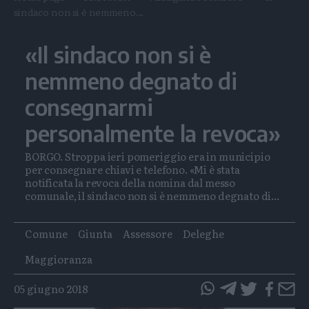
sindaco non si è nemmeno...
«Il sindaco non si è
nemmeno degnato di
consegnarmi
personalmente la revoca»
BORGO. Stroppa ieri pomeriggio era in municipio
per consegnare chiavi e telefono. «Mi è stata
notificata la revoca della nomina dal messo
comunale, il sindaco non si è nemmeno degnato di...
Tags
Comune
Giunta
Assessore
Deleghe
Maggioranza
05 giugno 2018
questo
questo