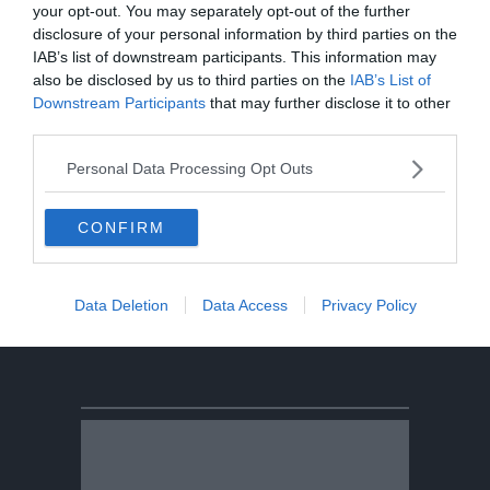
your opt-out. You may separately opt-out of the further
disclosure of your personal information by third parties on the
Tragedia in piscina: perde la vita un
IAB’s list of downstream participants. This information may
ragazzo di Trento
also be disclosed by us to third parties on the
IAB’s List of
Downstream Participants
that may further disclose it to other
Morto Mattia Maestri: aveva 13 anni, in
third parties.
coma dal 2017 dopo un formaggio
contaminato
Personal Data Processing Opt Outs
Sei escursionisti bloccati dal
CONFIRM
maltempo: intervento del Soccorso
Alpino
Data Deletion
Data Access
Privacy Policy