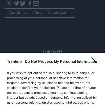
Condividi
Condividi
Twitter
Condividi
Mail
questo
questo
Tags
Carabinieri
Aldeno
Caporalato
articolo
articolo
su
su
Whatsapp
Telegram
I più letti
Trentino -
Do Not Process My Personal Information
L'assalto al lago glaciale del Sorapiss:
un turista ci entra anche col sup
If you wish to opt-out of the sale, sharing to third parties, or
processing of your personal or sensitive information for
Calceranica, bimbo e papà recuperati
targeted advertising by us, please use the below opt-out
nel lago a 8 metri di profondità
section to confirm your selection. Please note that after your
opt-out request is processed you may continue seeing
Solo venerdì un calo delle temperature
interest-based ads based on personal information utilized by
ma aumenteranno i temporali
us or personal information disclosed to third parties prior to