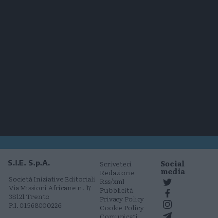
Social
S.I.E. S.p.A.
Scriveteci
media
Redazione
Società Iniziative Editoriali
Rss/xml
Via Missioni Africane n. 17
Pubblicità
38121 Trento
Privacy Policy
P.I. 01568000226
Cookie Policy
Comunicati