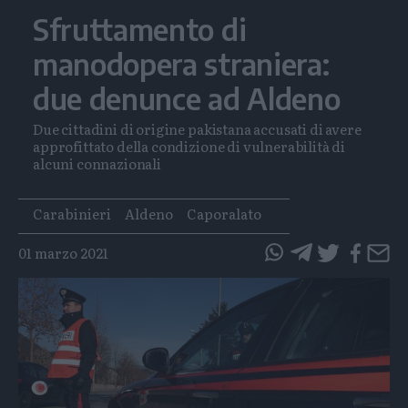
Sfruttamento di
manodopera straniera:
due denunce ad Aldeno
Due cittadini di origine pakistana accusati di avere
approfittato della condizione di vulnerabilità di
alcuni connazionali
Tags
Carabinieri
Aldeno
Caporalato
01 marzo 2021
questo
questo
articolo
articolo
su
su
Whatsapp
Telegram