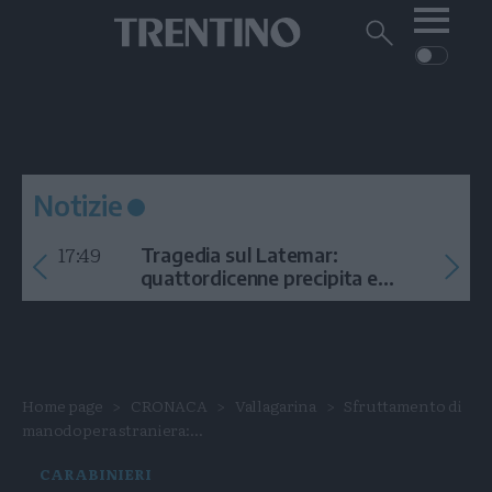
Me
Trentino
Cerca
su
Trentino
Cerca
su
Navigazione
Home
MONTAGNA
Trentino
principale
Facebook
Twitt
I
AMBIENTE
EVENTI
CRONACA
GARDA
CULTURA
PODCAST
Notizie
FOTO
Altre
17:49
Tragedia sul Latemar:
VIDEO
quattordicenne precipita e
muore
GENERAZIONI
ITALIA-MONDO
Home page
CRONACA
Vallagarina
Sfruttamento di
manodopera straniera:...
CARABINIERI