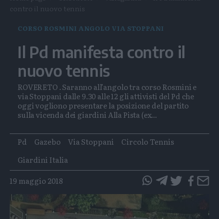
contro il nuovo tennis
CORSO ROSMINI ANGOLO VIA STOPPANI
Il Pd manifesta contro il
nuovo tennis
ROVERETO . Saranno all’angolo tra corso Rosmini e
via Stoppani dalle 9.30 alle 12 gli attivisti del Pd che
oggi vogliono presentare la posizione del partito
sulla vicenda dei giardini Alla Pista (ex...
Tags
Pd
Gazebo
Via Stoppani
Circolo Tennis
Giardini Italia
19 maggio 2018
questo
questo
articolo
articolo
su
su