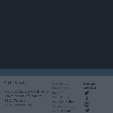
Social
S.I.E. S.p.A.
Scriveteci
media
Redazione
Società Iniziative Editoriali
Rss/xml
Via Missioni Africane n. 17
Pubblicità
38121 Trento
Privacy Policy
P.I. 01568000226
Cookie Policy
Comunicati