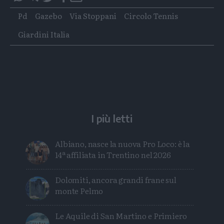
questo
questo
Tags
Pd
Gazebo
Via Stoppani
Circolo Tennis
articolo
articolo
su
su
Giardini Italia
Whatsapp
Telegram
I più letti
Albiano, nasce la nuova Pro Loco: è la
14ª affiliata in Trentino nel 2026
Dolomiti, ancora grandi frane sul
monte Pelmo
Le Aquile di San Martino e Primiero