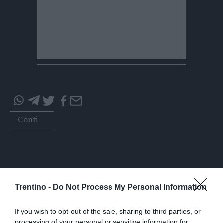
Condividi
Condividi
Twitter
Condividi
Mail
questo
questo
Tags
Conti
articolo
articolo
su
su
Whatsapp
Telegram
Trentino -
Do Not Process My Personal Information
I più letti
If you wish to opt-out of the sale, sharing to third parties, or
processing of your personal or sensitive information for