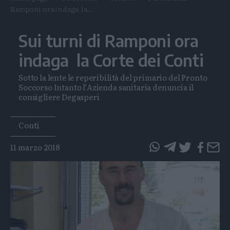
Ramponi ora indaga la...
Sui turni di Ramponi ora
indaga la Corte dei Conti
Sotto la lente le reperibilità del primario del Pronto
Soccorso Intanto l’Azienda sanitaria denuncia il
consigliere Degasperi
Tags
Conti
11 marzo 2018
questo
questo
articolo
articolo
su
su
Whatsapp
Telegram