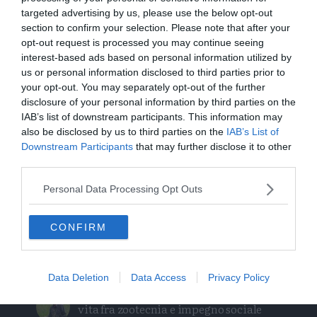
Albiano, nasce la nuova Pro Loco: è la
targeted advertising by us, please use the below opt-out
14ª affiliata in Trentino nel 2026
section to confirm your selection. Please note that after your
opt-out request is processed you may continue seeing
Orsi, un chilometro in 15 minuti: «Le
interest-based ads based on personal information utilized by
mappe degli avvistamenti possono
us or personal information disclosed to third parties prior to
ingannare»
your opt-out. You may separately opt-out of the further
disclosure of your personal information by third parties on the
IAB’s list of downstream participants. This information may
Escursione tragica in val di Non, Cles
also be disclosed by us to third parties on the
IAB’s List of
piange “Gianni” Flaim
Downstream Participants
that may further disclose it to other
third parties.
Stasera a Folgaria il docufilm sul
bombardamento di S.Ilario
Personal Data Processing Opt Outs
Intervento sul ghiacciaio della
CONFIRM
Presanella: soccorsa una cordata di
quattro persone
Data Deletion
Data Access
Privacy Policy
Molina di Ledro, Roberto Zendri: una
vita fra zootecnia e impegno sociale