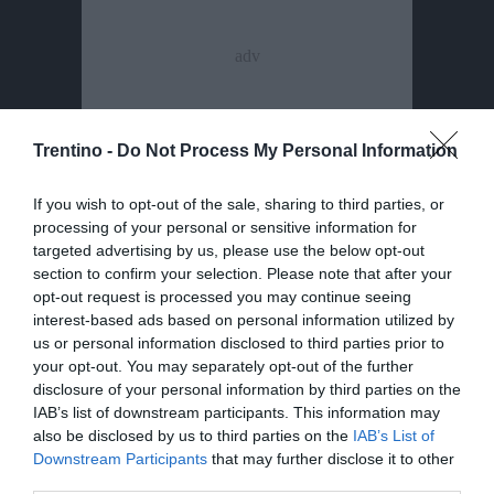
Trentino -
Do Not Process My Personal Information
If you wish to opt-out of the sale, sharing to third parties, or
processing of your personal or sensitive information for
targeted advertising by us, please use the below opt-out
section to confirm your selection. Please note that after your
Condividi
Condividi
Twitter
Condividi
Mail
opt-out request is processed you may continue seeing
questo
questo
interest-based ads based on personal information utilized by
articolo
articolo
us or personal information disclosed to third parties prior to
su
su
your opt-out. You may separately opt-out of the further
Whatsapp
Telegram
disclosure of your personal information by third parties on the
IAB’s list of downstream participants. This information may
also be disclosed by us to third parties on the
IAB’s List of
I più letti
Downstream Participants
that may further disclose it to other
third parties.