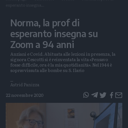
esperanto insegna...
Norma, la prof di
esperanto insegna su
Zoom a 94 anni
Anziani e Covid. Abituata alle lezioni in presenza, la
signora Cescotti si è reinventata la vita «Pensavo
fosse difficile, ora è la mia quotidianità». Nel 1944 è
sopravvissuta alle bombe su S. Ilario
Astrid Panizza
22 novembre 2020
questo
questo
articolo
articolo
su
su
Whatsapp
Telegram