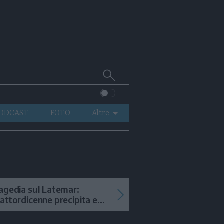
Cerca
su
Trentino
ODCAST
FOTO
Altre
VIDEO
GENERAZIONI
ITALIA-MONDO
agedia sul Latemar:
attordicenne precipita e
uore