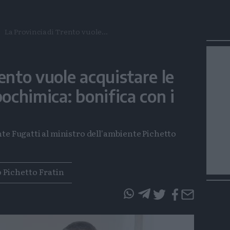
La Provincia di Trento vuole...
ento vuole acquistare le
bochimica: bonifica con i
te Fugatti al ministro dell'ambiente Pichetto
 Pichetto Fratin
questo
questo
articolo
articolo