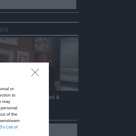
eo
sonal or
ection to
e Carletti: «Guccini è
ou may
to un Nomade»
 personal
out of the
 downstream
B’s List of