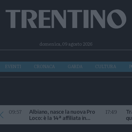
Facebook
Twitter
Instagram
Telegram
RSS
domenica, 09 agosto 2026
EVENTI
CRONACA
GARDA
CULTURA
P
09:57
17:49
Albiano, nasce la nuova Pro
Tr
Loco: è la 14ª affiliata in
qu
Trentino nel 2026
m