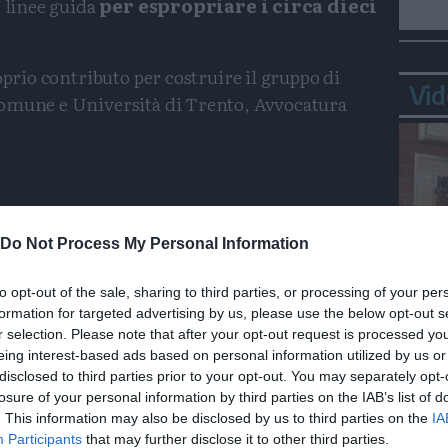
 linee guida
per espropriare i circa dieci
oprio contributo per costruire il gruppo di
Vid
Comune e Università di Trento, Avvocatura
Condividi
Condividi
Twitter
Condividi
Mail
 Pichetto Fratin
Do Not Process My Personal Information
to opt-out of the sale, sharing to third parties, or processing of your per
formation for targeted advertising by us, please use the below opt-out s
Bepp
r selection. Please note that after your opt-out request is processed y
sta
eing interest-based ads based on personal information utilized by us or
disclosed to third parties prior to your opt-out. You may separately opt-
losure of your personal information by third parties on the IAB’s list of
. This information may also be disclosed by us to third parties on the
IA
Participants
that may further disclose it to other third parties.