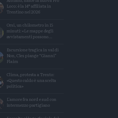
Albiano, nasce la nuova Pro
Loco: è la 14ª affiliata in
Trentino nel 2026
Orsi, un chilometro in 15
minuti: «Le mappe degli
avvistamenti possono
ingannare»
Escursione tragica in val di
Non, Cles piange “Gianni”
Flaim
Clima, protesta a Trento:
«Questo caldo è una scelta
politica»
L’amore fra nord e sud con
intermezzo partigiano