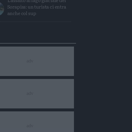
L'assalto al lago glaciale del
Sorapiss: un turista ci entra
anche col sup