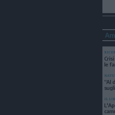
Am
RICE
Crisi
le f
NATU
“Al d
sugli
IL LI
L'Ap
camm