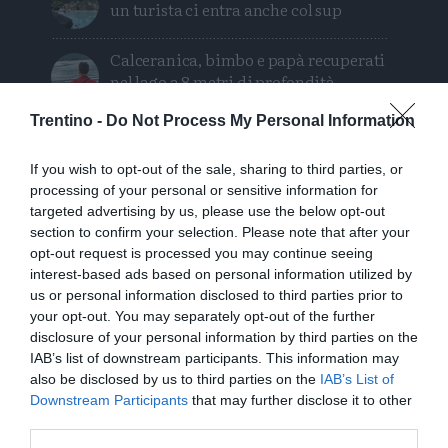
un turista ci entra anche col sup
Calceranica, bimbo e papà recuperati
nel lago a 8 metri di profondità
Trentino -
Do Not Process My Personal Information
Solo venerdì un calo delle temperature
ma aumenteranno i temporali
If you wish to opt-out of the sale, sharing to third parties, or
processing of your personal or sensitive information for
Tragedia in piscina: perde la vita un
targeted advertising by us, please use the below opt-out
ragazzo di Trento
section to confirm your selection. Please note that after your
opt-out request is processed you may continue seeing
Morto Mattia Maestri: aveva 13 anni, in
interest-based ads based on personal information utilized by
coma dal 2017 dopo un formaggio
us or personal information disclosed to third parties prior to
contaminato
your opt-out. You may separately opt-out of the further
disclosure of your personal information by third parties on the
IAB’s list of downstream participants. This information may
Sei escursionisti bloccati dal
also be disclosed by us to third parties on the
IAB’s List of
maltempo: intervento del Soccorso
Downstream Participants
that may further disclose it to other
Alpino
third parties.