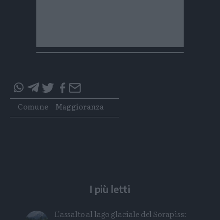
Condividi
Condividi
Twitter
Condividi
Mail
questo
questo
Tags
Comune
Maggioranza
articolo
articolo
su
su
Whatsapp
Telegram
I più letti
L'assalto al lago glaciale del Sorapiss: