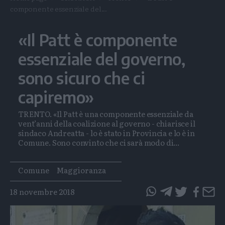
componente essenziale del...
«Il Patt è componente
essenziale del governo,
sono sicuro che ci
capiremo»
TRENTO. «Il Patt è una componente essenziale da
vent’anni della coalizione al governo - chiarisce il
sindaco Andreatta - lo è stato in Provincia e lo è in
Comune. Sono convinto che ci sarà modo di...
Tags
Comune
Maggioranza
18 novembre 2018
questo
questo
articolo
articolo
su
su