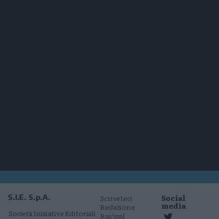
Social
S.I.E. S.p.A.
Scriveteci
media
Redazione
Società Iniziative Editoriali
Rss/xml