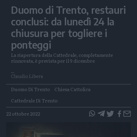
Duomo di Trento, restauri
conclusi: da lunedì 24 la
chiusura per togliere i
ponteggi
La riapertura della Cattedrale, completamente
rinnovata, è prevista per il 9 dicembre
Claudio Libera
Tags
Duomo Di Trento
Chiesa Cattolica
Cattedrale Di Trento
22 ottobre 2022
questo
questo
articolo
articolo
su
su