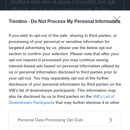
strutture nelle aree di abside e transetto, fino agli
affreschi, di cui alcuni saranno riportati alla loro
posizione originaria: sono questi i principali
Trentino -
Do Not Process My Personal Information
interventi nei lavori in corso da tempo nella
cattedrale di Trento. La chiesa sarà riaperta alla
If you wish to opt-out of the sale, sharing to third parties, or
comunità venerdì 9 dicembre 2022.
processing of your personal or sensitive information for
targeted advertising by us, please use the below opt-out
section to confirm your selection. Please note that after your
opt-out request is processed you may continue seeing
interest-based ads based on personal information utilized by
L’importo complessivo dei lavori
è pari a
us or personal information disclosed to third parties prior to
8.530.000 euro di cui 2.750.000 euro per
your opt-out. You may separately opt-out of the further
interventi di consolidamento strutturale e
disclosure of your personal information by third parties on the
IAB’s list of downstream participants. This information may
miglioramento sismico e per interventi accessori
also be disclosed by us to third parties on the
IAB’s List of
di completamento. La Provincia interviene con
Downstream Participants
that may further disclose it to other
un contributo pari al 75% del totale dei costi, per
third parties.
il resto a carico dell’Arcidiocesi di Trento e del
Personal Data Processing Opt Outs
Capitolo della Cattedrale.