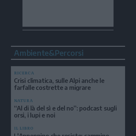
Ambiente&Percorsi
RICERCA
Crisi climatica, sulle Alpi anche le
farfalle costrette a migrare
NATURA
“Al di là del sì e del no”: podcast sugli
orsi, i lupi e noi
IL LIBRO
L'Appennino che resiste: cammino