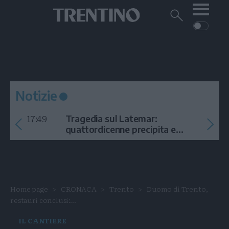
Me
Trentino
Cerca
su
Trentino
Cerca
su
Navigazione
Home
MONTAGNA
Trentino
principale
Facebook
Twitt
I
AMBIENTE
EVENTI
CRONACA
GARDA
CULTURA
PODCAST
Notizie
FOTO
Altre
17:49
Tragedia sul Latemar:
VIDEO
quattordicenne precipita e
muore
GENERAZIONI
ITALIA-MONDO
Home page
CRONACA
Trento
Duomo di Trento,
restauri conclusi:...
IL CANTIERE