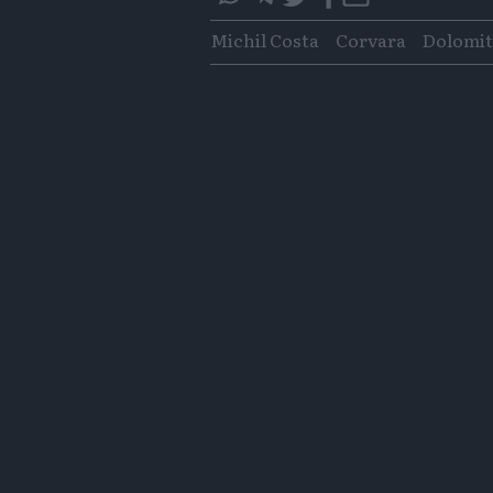
questo
questo
Tags
Michil Costa
Corvara
Dolomit
articolo
articolo
su
su
Whatsapp
Telegram