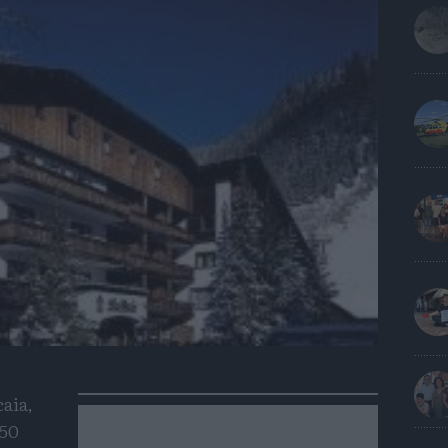
aia,
150