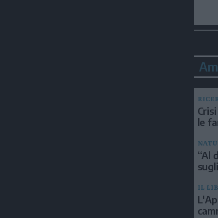
Am
RICE
Crisi
le f
NATU
“Al d
sugli
IL LI
L'Ap
camm