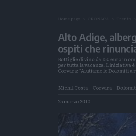
Home page
CRONACA
Trento
Alto Adige, alberg
ospiti che rinunci
Bottiglie di vino da 150 euro in o
per tutta la vacanza. L'iniziativa è
Corvara: "Aiutiamo le Dolomiti a 
Tags
Michil Costa
Corvara
Dolomit
25 marzo 2010