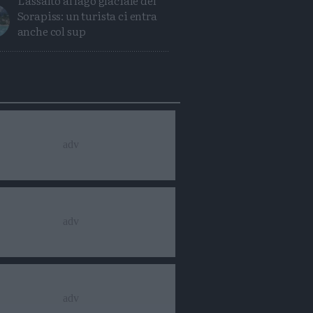
L'assalto al lago glaciale del
Sorapiss: un turista ci entra
anche col sup