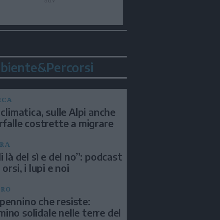
biente&Percorsi
RCA
 climatica, sulle Alpi anche
arfalle costrette a migrare
RA
i là del sì e del no”: podcast
 orsi, i lupi e noi
BRO
pennino che resiste:
ino solidale nelle terre del