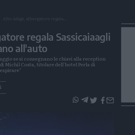
Alto Adige, albergatore regala...
atore regala Sassicaiaagli
ano all'auto
maggio se si consegnano le chiavi alla reception
 di Michil Costa, titolare dell'hotel Perla di
respirare"
i
questo
questo
articolo
articolo
su
su
Whatsapp
Telegram