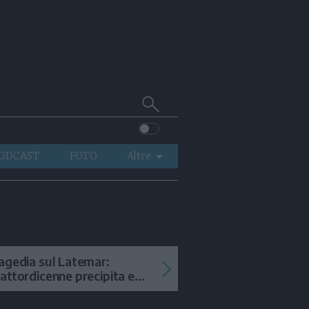
Cerca
su
Trentino
ODCAST
FOTO
Altre
VIDEO
GENERAZIONI
ITALIA-MONDO
agedia sul Latemar:
attordicenne precipita e
uore