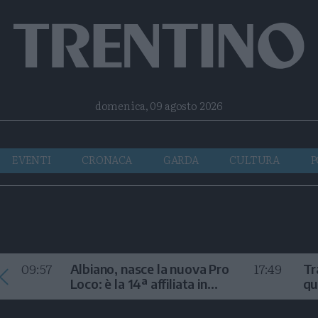
Facebook
Twitter
Instagram
Telegram
RSS
domenica, 09 agosto 2026
EVENTI
CRONACA
GARDA
CULTURA
P
09:57
17:49
Albiano, nasce la nuova Pro
Tr
Loco: è la 14ª affiliata in
qu
Trentino nel 2026
m