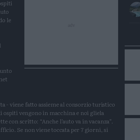
ospiti
auto
do le
l
punto
met
a - viene fatto assieme al consorzio turistico
Gli ospiti vengono in macchina e noi gliela
te con scritto: “Anche l’auto va in vacanza”.
ficio. Se non viene toccata per 7 giorni, si