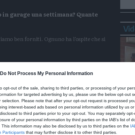
o in garage una settimana? Quante
Vid
iamo ben forniti. Ognuno ha l’ospite che si
Do Not Process My Personal Information
re il giro del Sella con gli impianti di risalita.
 in Alta Badia. In albergo avremo anche
to opt-out of the sale, sharing to third parties, or processing of your per
formation for targeted advertising by us, please use the below opt-out s
Bepp
r selection. Please note that after your opt-out request is processed y
sta
eing interest-based ads based on personal information utilized by us or
ui passi dolomitici, Trento il divieto a
disclosed to third parties prior to your opt-out. You may separately opt-
losure of your personal information by third parties on the IAB’s list of
. This information may also be disclosed by us to third parties on the
IA
Participants
that may further disclose it to other third parties.