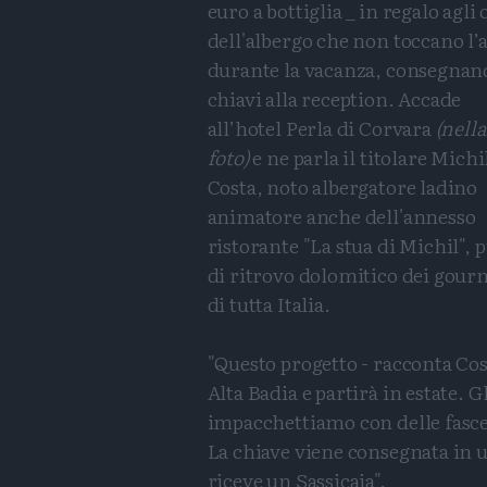
euro a bottiglia _ in regalo agli 
dell'albergo che non toccano l’
durante la vacanza, consegnan
chiavi alla reception. Accade
all’hotel Perla di Corvara
(nella
foto)
e ne parla il titolare Michi
Costa, noto albergatore ladino
animatore anche dell'annesso
ristorante "La stua di Michil", 
di ritrovo dolomitico dei gour
di tutta Italia.
"Questo progetto - racconta Cost
Alta Badia e partirà in estate. 
impacchettiamo con delle fascet
La chiave viene consegnata in uf
riceve un Sassicaia".