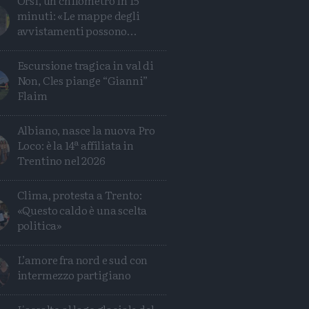
Orsi, un chilometro in 15
minuti: «Le mappe degli
avvistamenti possono
ingannare»
Escursione tragica in val di
Non, Cles piange “Gianni”
Flaim
Albiano, nasce la nuova Pro
Loco: è la 14ª affiliata in
Trentino nel 2026
Clima, protesta a Trento:
«Questo caldo è una scelta
politica»
L’amore fra nord e sud con
intermezzo partigiano