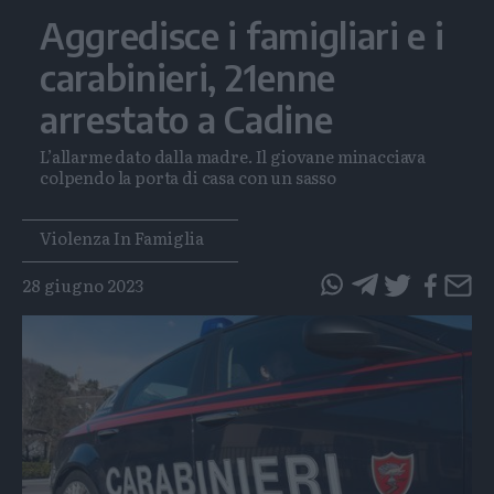
Aggredisce i famigliari e i
carabinieri, 21enne
arrestato a Cadine
L’allarme dato dalla madre. Il giovane minacciava
colpendo la porta di casa con un sasso
Tags
Violenza In Famiglia
28 giugno 2023
questo
questo
articolo
articolo
su
su
Whatsapp
Telegram