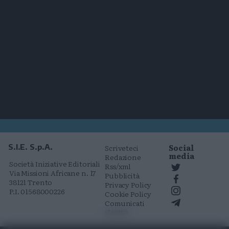
Social
S.I.E. S.p.A.
Scriveteci
media
Redazione
Società Iniziative Editoriali
Rss/xml
Via Missioni Africane n. 17
Pubblicità
38121 Trento
Privacy Policy
P.I. 01568000226
Cookie Policy
Comunicati
stampa