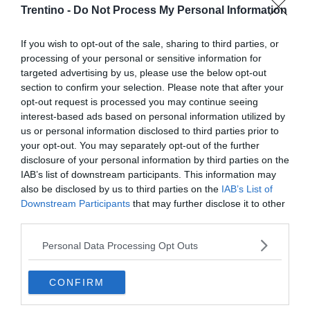
Trentino -
Do Not Process My Personal Information
Morto Mattia Maestri: aveva 13 anni, in
coma dal 2017 dopo un formaggio
If you wish to opt-out of the sale, sharing to third parties, or
contaminato
processing of your personal or sensitive information for
targeted advertising by us, please use the below opt-out
Sei escursionisti bloccati dal
section to confirm your selection. Please note that after your
maltempo: intervento del Soccorso
opt-out request is processed you may continue seeing
Alpino
interest-based ads based on personal information utilized by
us or personal information disclosed to third parties prior to
your opt-out. You may separately opt-out of the further
disclosure of your personal information by third parties on the
IAB’s list of downstream participants. This information may
also be disclosed by us to third parties on the
IAB’s List of
Downstream Participants
that may further disclose it to other
third parties.
Personal Data Processing Opt Outs
CONFIRM