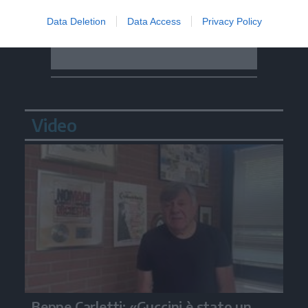
Data Deletion
Data Access
Privacy Policy
Video
Beppe Carletti: «Guccini è stato un