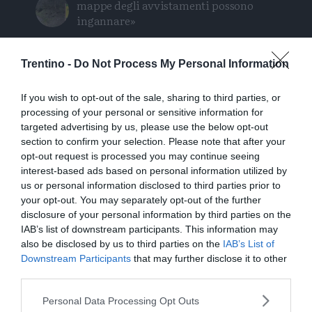
mappe degli avvistamenti possono
ingannare»
Escursione tragica in val di Non, Cles
Trentino -
Do Not Process My Personal Information
piange “Gianni” Flaim
If you wish to opt-out of the sale, sharing to third parties, or
L’amore fra nord e sud con intermezzo
processing of your personal or sensitive information for
partigiano
targeted advertising by us, please use the below opt-out
section to confirm your selection. Please note that after your
Clima, protesta a Trento: «Questo caldo
opt-out request is processed you may continue seeing
è una scelta politica»
interest-based ads based on personal information utilized by
us or personal information disclosed to third parties prior to
your opt-out. You may separately opt-out of the further
L'assalto al lago glaciale del Sorapiss:
disclosure of your personal information by third parties on the
un turista ci entra anche col sup
IAB’s list of downstream participants. This information may
also be disclosed by us to third parties on the
IAB’s List of
Downstream Participants
that may further disclose it to other
third parties.
Personal Data Processing Opt Outs