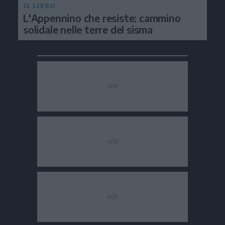
IL LIBRO
L'Appennino che resiste: cammino
solidale nelle terre del sisma