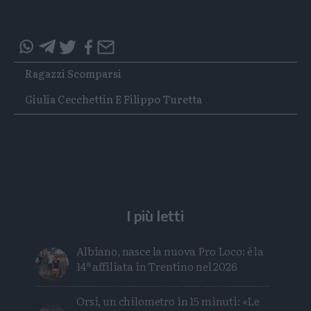
Condividi
Condividi
Twitter
Condividi
Mail
questo
questo
Tags
Ragazzi Scomparsi
articolo
articolo
su
su
Giulia Cecchettin E Filippo Turetta
Whatsapp
Telegram
I più letti
Albiano, nasce la nuova Pro Loco: è la
14ª affiliata in Trentino nel 2026
Orsi, un chilometro in 15 minuti: «Le