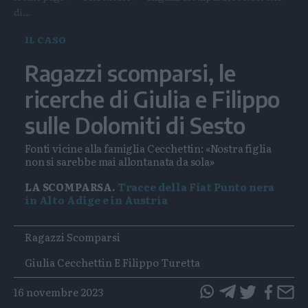
di...
IL CASO
Ragazzi scomparsi, le
ricerche di Giulia e Filippo
sulle Dolomiti di Sesto
Fonti vicine alla famiglia Cecchettin: «Nostra figlia
non si sarebbe mai allontanata da sola»
LA SCOMPARSA.
Tracce della Fiat Punto nera
in Alto Adige e in Austria
Tags
Ragazzi Scomparsi
Giulia Cecchettin E Filippo Turetta
16 novembre 2023
questo
questo