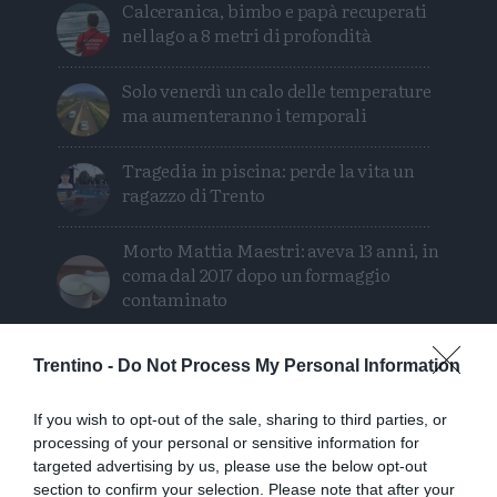
Calceranica, bimbo e papà recuperati
nel lago a 8 metri di profondità
Solo venerdì un calo delle temperature
ma aumenteranno i temporali
Tragedia in piscina: perde la vita un
ragazzo di Trento
Morto Mattia Maestri: aveva 13 anni, in
coma dal 2017 dopo un formaggio
contaminato
Sei escursionisti bloccati dal
Trentino -
Do Not Process My Personal Information
maltempo: intervento del Soccorso
Alpino
If you wish to opt-out of the sale, sharing to third parties, or
processing of your personal or sensitive information for
targeted advertising by us, please use the below opt-out
section to confirm your selection. Please note that after your