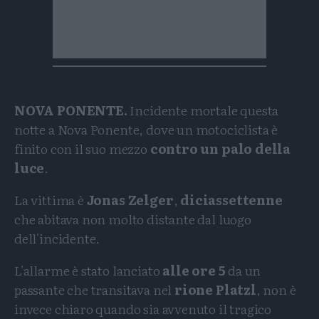
NOVA PONENTE.
Incidente mortale questa
notte a Nova Ponente, dove un motociclista è
finito con il suo mezzo
contro un palo della
luce
.
La vittima è
Jonas Zelger
,
diciassettenne
che abitava non molto distante dal luogo
dell'incidente.
L'allarme è stato lanciato
alle ore 5
da un
passante che transitava nel
rione Platzl
, non è
invece chiaro quando sia avvenuto il tragico