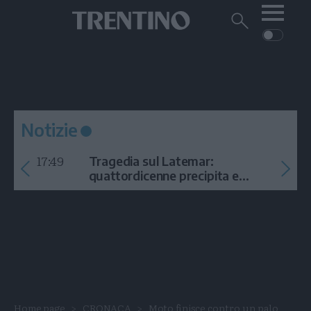
Me
Trentino
Cerca
su
Trentino
Cerca
su
Navigazione
Home
MONTAGNA
Trentino
principale
Facebook
Twitt
I
AMBIENTE
EVENTI
CRONACA
GARDA
CULTURA
PODCAST
Notizie
FOTO
Altre
17:49
Tragedia sul Latemar:
VIDEO
quattordicenne precipita e
muore
GENERAZIONI
ITALIA-MONDO
Home page
CRONACA
Moto finisce contro un palo