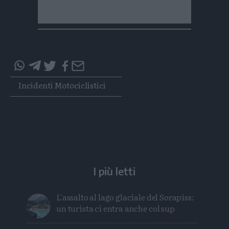
Condividi
Condividi
Twitter
Condividi
Mail
questo
questo
Tags
Incidenti Motociclistici
articolo
articolo
su
su
Whatsapp
Telegram
I più letti
L'assalto al lago glaciale del Sorapiss:
un turista ci entra anche col sup