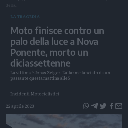
della...
LA TRAGEDIA
Moto finisce contro un
palo della luce a Nova
Ponente, morto un
diciassettenne
La vittima è Jonas Zelger. L'allarme lanciato da un
passante questa mattina alle 5
Tags
Incidenti Motociclistici
22 aprile 2023
questo
questo
articolo
articolo
su
su