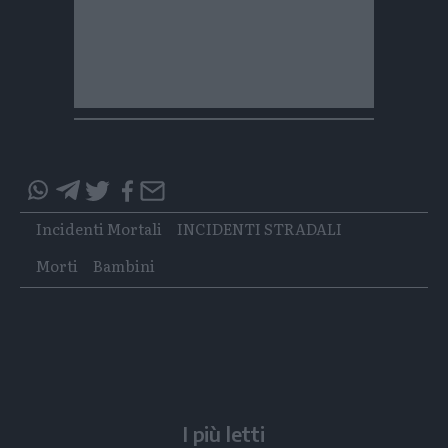
Condividi
Condividi
Twitter
Condividi
Mail
questo
questo
Tags
Incidenti Mortali
INCIDENTI STRADALI
articolo
articolo
su
su
Morti
Bambini
Whatsapp
Telegram
I più letti