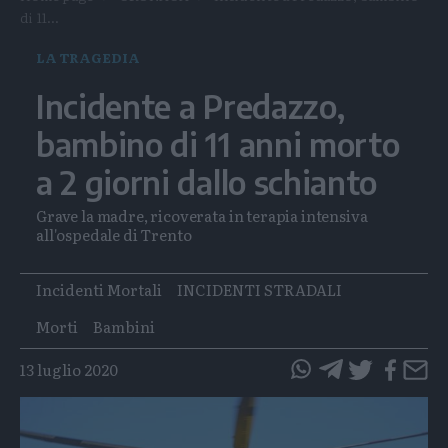
di 11...
LA TRAGEDIA
Incidente a Predazzo,
bambino di 11 anni morto
a 2 giorni dallo schianto
Grave la madre, ricoverata in terapia intensiva
all'ospedale di Trento
Tags
Incidenti Mortali
INCIDENTI STRADALI
Morti
Bambini
13 luglio 2020
questo
questo
articolo
articolo
su
su