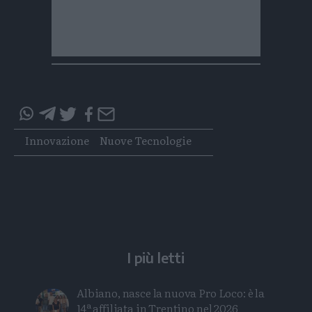
Condividi
Condividi
Twitter
Condividi
Mail
questo
questo
Tags
Innovazione
Nuove Tecnologie
articolo
articolo
su
su
Whatsapp
Telegram
I più letti
Albiano, nasce la nuova Pro Loco: è la
14ª affiliata in Trentino nel 2026