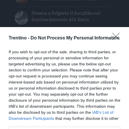
Stasera a Folgaria il docufilm sul
bombardamento di S.Ilario
Orsi, un chilometro in 15 minuti: «Le
Trentino -
Do Not Process My Personal Information
mappe degli avvistamenti possono
ingannare»
If you wish to opt-out of the sale, sharing to third parties, or
processing of your personal or sensitive information for
Escursione tragica in val di Non, Cles
targeted advertising by us, please use the below opt-out
piange “Gianni” Flaim
section to confirm your selection. Please note that after your
opt-out request is processed you may continue seeing
Intervento sul ghiacciaio della
interest-based ads based on personal information utilized by
Presanella: soccorsa una cordata di
us or personal information disclosed to third parties prior to
quattro persone
your opt-out. You may separately opt-out of the further
disclosure of your personal information by third parties on the
IAB’s list of downstream participants. This information may
L’amore fra nord e sud con intermezzo
also be disclosed by us to third parties on the
IAB’s List of
partigiano
Downstream Participants
that may further disclose it to other
third parties.