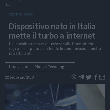
il...
TECNOLOGIA
Dispositivo nato in Italia
mette il turbo a internet
Il dispositivo capace di inviare sulle fibre ottiche
segnali complessi, rendendo le comunicazioni molto
più efficienti
Tags
Innovazione
Nuove Tecnologie
22 febbraio 2018
questo
questo
articolo
articolo
su
su
Whatsapp
Telegram