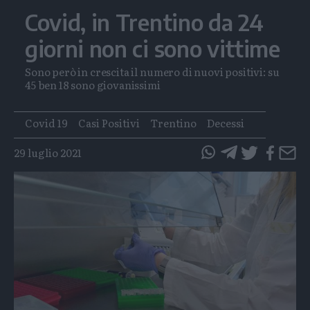
Covid, in Trentino da 24
giorni non ci sono vittime
Sono però in crescita il numero di nuovi positivi: su
45 ben 18 sono giovanissimi
Tags
Covid 19
Casi Positivi
Trentino
Decessi
29 luglio 2021
questo
questo
articolo
articolo
su
su
Whatsapp
Telegram