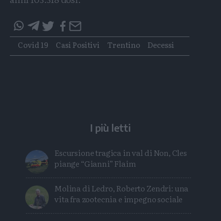
Condividi
Condividi
Twitter
Condividi
Mail
questo
questo
Tags
Covid 19
Casi Positivi
Trentino
Decessi
articolo
articolo
su
su
Whatsapp
Telegram
I più letti
Escursione tragica in val di Non, Cles
piange “Gianni” Flaim
Molina di Ledro, Roberto Zendri: una
vita fra zootecnia e impegno sociale