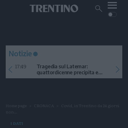
Me
Trentino
Cerca
su
Trentino
Cerca
su
Navigazione
Home
MONTAGNA
Trentino
principale
Facebook
Twitt
I
AMBIENTE
EVENTI
CRONACA
GARDA
CULTURA
PODCAST
Notizie
FOTO
Altre
17:49
Tragedia sul Latemar:
VIDEO
quattordicenne precipita e
muore
GENERAZIONI
ITALIA-MONDO
Home page
CRONACA
Covid, in Trentino da 24 giorni
non...
I DATI