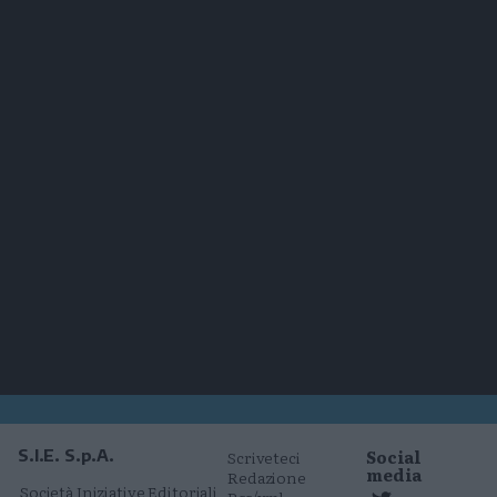
Social
S.I.E. S.p.A.
Scriveteci
media
Redazione
Società Iniziative Editoriali