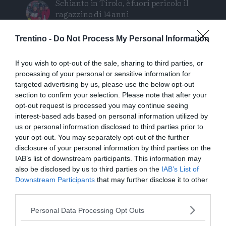
Schianto in Tirolo, è fuori pericolo il
ragazzino di 14 anni
Niente rimborso, Sembenotti sconfitto
Trentino -
Do Not Process My Personal Information
al Tar
If you wish to opt-out of the sale, sharing to third parties, or
La British Columbia dichiara lo stato
processing of your personal or sensitive information for
targeted advertising by us, please use the below opt-out
d'emergenza per i roghi, 20.000
section to confirm your selection. Please note that after your
evacuati
opt-out request is processed you may continue seeing
interest-based ads based on personal information utilized by
Orsi, un chilometro in 15 minuti: «Le
us or personal information disclosed to third parties prior to
mappe degli avvistamenti possono
your opt-out. You may separately opt-out of the further
ingannare»
disclosure of your personal information by third parties on the
IAB’s list of downstream participants. This information may
also be disclosed by us to third parties on the
IAB’s List of
Downstream Participants
that may further disclose it to other
third parties.
Personal Data Processing Opt Outs