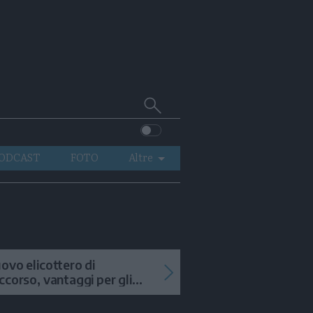
Cerca
su
Trentino
ODCAST
FOTO
Altre
VIDEO
GENERAZIONI
ITALIA-MONDO
ovo elicottero di
ccorso, vantaggi per gli
terventi in alta quota