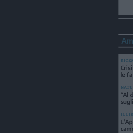
Am
RICE
Crisi
le f
NATU
“Al d
sugli
IL LI
L'Ap
camm