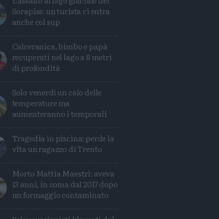
L'assalto al lago glaciale del
Sorapiss: un turista ci entra
anche col sup
Calceranica, bimbo e papà
recuperati nel lago a 8 metri
di profondità
Solo venerdì un calo delle
temperature ma
aumenteranno i temporali
Tragedia in piscina: perde la
vita un ragazzo di Trento
Morto Mattia Maestri: aveva
13 anni, in coma dal 2017 dopo
un formaggio contaminato