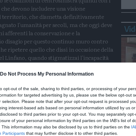
 le coalizioni di centrosinistra (quindi con i
) che devono includere una visione
l territorio, che dismetta definitivamente
gnato l'umanità per secoli, ma che oggi deve
Vid
ni afferenti la conservazione e la
io disagio per questo continuo muro contro
he ripetere quello che dissi in occasione della
el Linfano, quando stigmatizzai l'incapacità
contatto, con associazioni ambientaliste che ho
ifendendole anche in maggioranza, ma che
Do Not Process My Personal Information
mo e all'amplificazione della realtà per mera
nte solo alla conservazione del territorio, e
to opt-out of the sale, sharing to third parties, or processing of your per
formation for targeted advertising by us, please use the below opt-out s
Bepp
l'amministrazione arcense, eviterebbero di
r selection. Please note that after your opt-out request is processed y
sta
e allodole” una soluzione come quella
eing interest-based ads based on personal information utilized by us or
o per un parco botanico, facendo quadrato
disclosed to third parties prior to your opt-out. You may separately opt-
losure of your personal information by third parties on the IAB’s list of
za e sostanza». «Viviamo tempi di degrado
. This information may also be disclosed by us to third parties on the
IA
ono sempre più disumanità e cinismo. Non
Participants
that may further disclose it to other third parties.