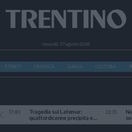
Facebook
Twitter
Instagram
Telegram
RSS
venerdì, 07 agosto 2026
EVENTI
CRONACA
GARDA
CULTURA
P
17:49
12:35
Tragedia sul Latemar:
Nu
quattordicenne precipita e
so
muore
in