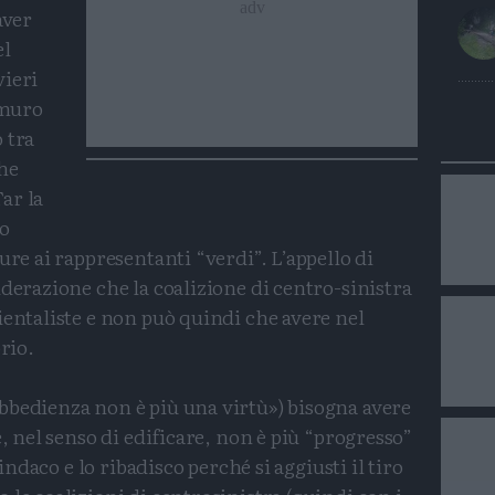
aver
el
vieri
 muro
 tra
che
ar la
ro
ure ai rappresentanti “verdi”. L’appello di
iderazione che la coalizione di centro-sinistra
ientaliste e non può quindi che avere nel
rio.
bbedienza non è più una virtù») bisogna avere
e, nel senso di edificare, non è più “progresso”
sindaco e lo ribadisco perché si aggiusti il tiro