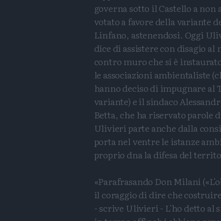
governa sotto il Castello a non 
votato a favore della variante d
Linfano, astenendosi. Oggi Uli
dice di assistere con disagio al
contro muro che si è instaurato
le associazioni ambientaliste (
hanno deciso di impugnare al T
variante) e il sindaco Alessand
Betta, che ha riservato parole d
Ulivieri parte anche dalla cons
porta nel ventre le istanze amb
proprio dna la difesa del territo
«Parafrasando Don Milani («L'o
il coraggio di dire che costruir
- scrive Ulivieri - L'ho detto al 