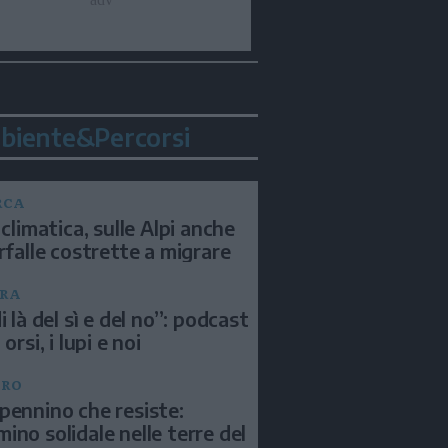
biente&Percorsi
RCA
 climatica, sulle Alpi anche
arfalle costrette a migrare
RA
i là del sì e del no”: podcast
 orsi, i lupi e noi
BRO
pennino che resiste:
ino solidale nelle terre del