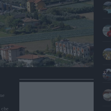
une
e che