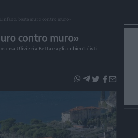
«Linfano, basta muro contro muro»
muro contro muro»
oranza Ulivieri a Betta e agli ambientalisti
questo
questo
articolo
articolo
su
su
Whatsapp
Telegram