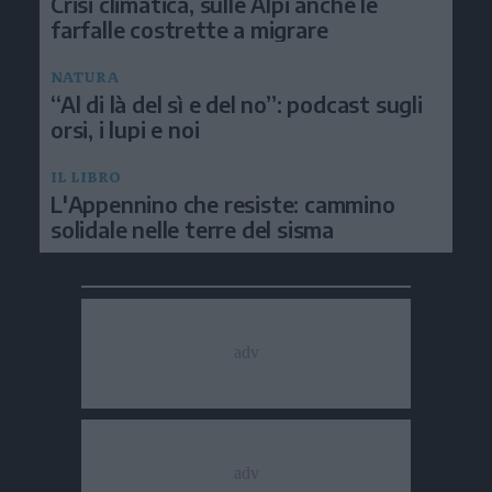
Crisi climatica, sulle Alpi anche le
farfalle costrette a migrare
NATURA
“Al di là del sì e del no”: podcast sugli
orsi, i lupi e noi
IL LIBRO
L'Appennino che resiste: cammino
solidale nelle terre del sisma