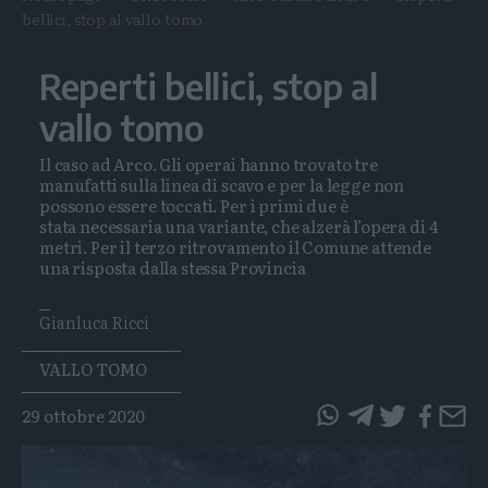
bellici, stop al vallo tomo
Reperti bellici, stop al
vallo tomo
Il caso ad Arco. Gli operai hanno trovato tre
manufatti sulla linea di scavo e per la legge non
possono essere toccati. Per i primi due è
stata necessaria una variante, che alzerà l’opera di 4
metri. Per il terzo ritrovamento il Comune attende
una risposta dalla stessa Provincia
Gianluca Ricci
Tags
VALLO TOMO
29 ottobre 2020
questo
questo
articolo
articolo
su
su