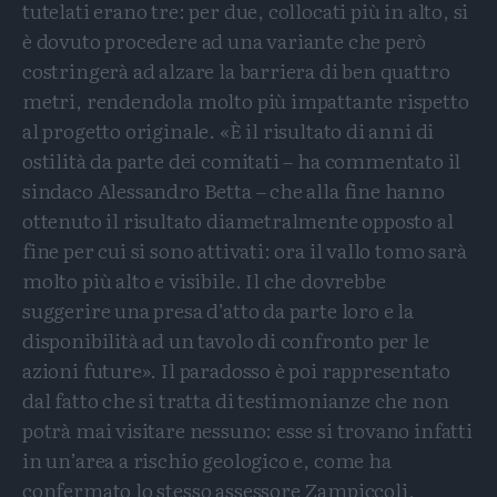
tutelati erano tre: per due, collocati più in alto, si
è dovuto procedere ad una variante che però
costringerà ad alzare la barriera di ben quattro
metri, rendendola molto più impattante rispetto
al progetto originale. «È il risultato di anni di
ostilità da parte dei comitati – ha commentato il
sindaco Alessandro Betta – che alla fine hanno
ottenuto il risultato diametralmente opposto al
fine per cui si sono attivati: ora il vallo tomo sarà
molto più alto e visibile. Il che dovrebbe
suggerire una presa d’atto da parte loro e la
disponibilità ad un tavolo di confronto per le
azioni future». Il paradosso è poi rappresentato
dal fatto che si tratta di testimonianze che non
potrà mai visitare nessuno: esse si trovano infatti
in un’area a rischio geologico e, come ha
confermato lo stesso assessore Zampiccoli,