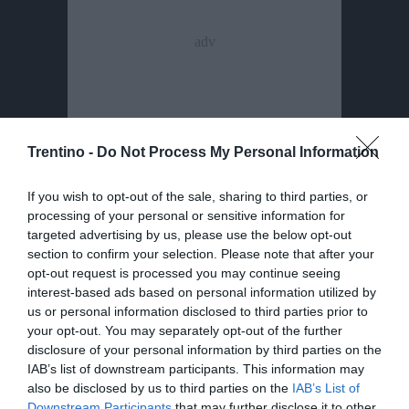
Trentino -
Do Not Process My Personal Information
If you wish to opt-out of the sale, sharing to third parties, or
processing of your personal or sensitive information for
Condividi
Condividi
Twitter
Condividi
Mail
targeted advertising by us, please use the below opt-out
questo
questo
section to confirm your selection. Please note that after your
Tags
VALLO TOMO
articolo
articolo
opt-out request is processed you may continue seeing
su
su
interest-based ads based on personal information utilized by
Whatsapp
Telegram
us or personal information disclosed to third parties prior to
your opt-out. You may separately opt-out of the further
disclosure of your personal information by third parties on the
IAB’s list of downstream participants. This information may
also be disclosed by us to third parties on the
IAB’s List of
Downstream Participants
that may further disclose it to other