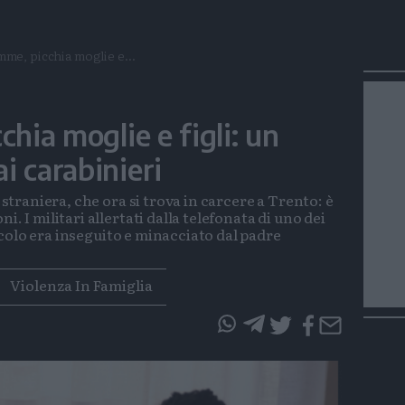
mme, picchia moglie e...
chia moglie e figli: un
i carabinieri
e straniera, che ora si trova in carcere a Trento: è
i. I militari allertati dalla telefonata di uno dei
piccolo era inseguito e minacciato dal padre
Violenza In Famiglia
questo
questo
articolo
articolo
su
su