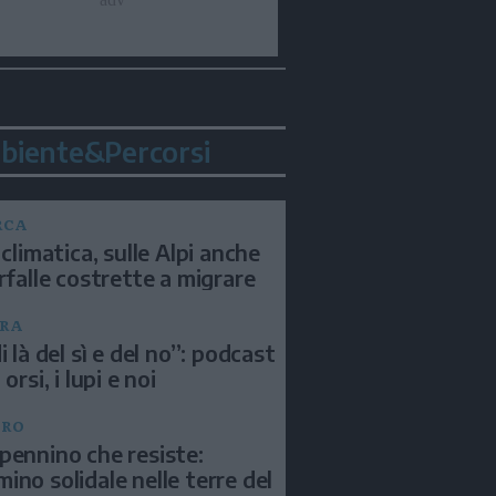
biente&Percorsi
RCA
 climatica, sulle Alpi anche
arfalle costrette a migrare
RA
i là del sì e del no”: podcast
 orsi, i lupi e noi
BRO
pennino che resiste:
ino solidale nelle terre del