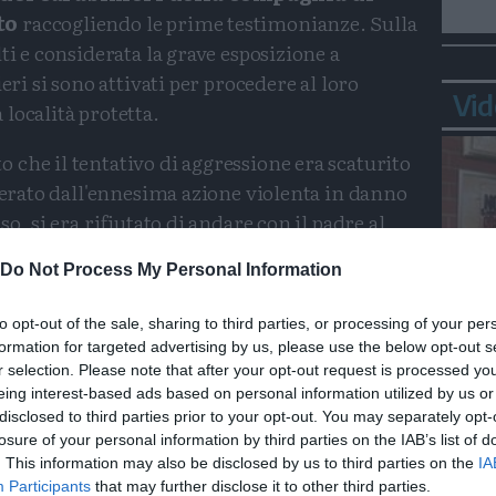
to
raccogliendo le prime testimonianze. Sulla
ti e considerata la grave esposizione a
eri si sono attivati per procedere al loro
Vid
località protetta.
o che il tentativo di aggressione era scaturito
sperato dall'ennesima azione violenta in danno
o, si era rifiutato di andare con il padre al
 la donna al pronto soccorso.
Do Not Process My Personal Information
arabinieri
, già prima di giungere in
to opt-out of the sale, sharing to third parties, or processing of your per
lzare le mani
aggredendo in sequenza sia la
formation for targeted advertising by us, please use the below opt-out s
Bepp
r selection. Please note that after your opt-out request is processed y
sta
eing interest-based ads based on personal information utilized by us or
reoccupasse del fatto che i propri familiari
disclosed to third parties prior to your opt-out. You may separately opt-
 senza provviste
, costringendo la moglie a
losure of your personal information by third parties on the IAB’s list of
. This information may also be disclosed by us to third parties on the
IA
li avanzi e chiedere prestiti per assicurare beni
Participants
that may further disclose it to other third parties.