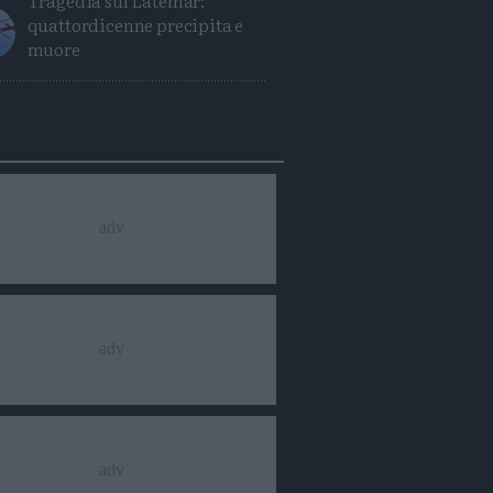
Tragedia sul Latemar:
quattordicenne precipita e
muore