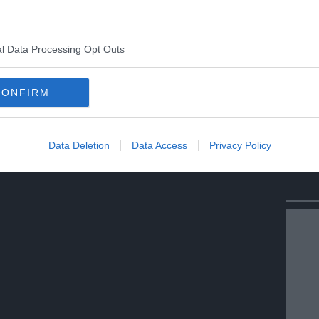
igli.
Condividi
Condividi
Twitter
Condividi
Mail
l Data Processing Opt Outs
Violenza In Famiglia
CONFIRM
Data Deletion
Data Access
Privacy Policy