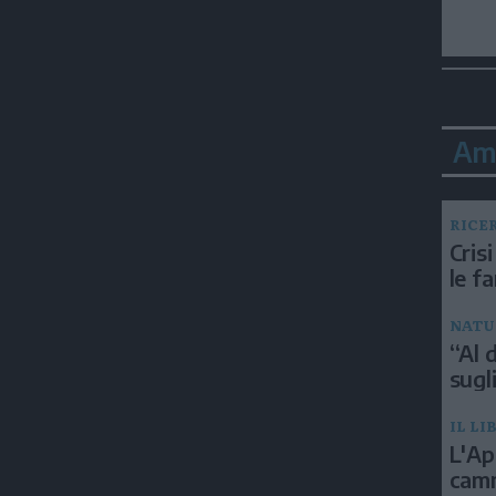
Am
RICE
Crisi
le f
NATU
“Al d
sugli
IL LI
L'Ap
camm