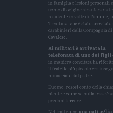
in famiglia e lesioni personali 
uomo di origine straniera da 
residente in valle di Fiemme, i
Trentino, che è stato arrestato 
carabinieri della Compagnia di
Cavalese.
Ai militari è arrivata la
telefonata di uno dei figli
in maniera concitata ha riferit
il fratello più piccolo era insegu
minacciato dal padre.
L'uomo, resosi conto della chiam
niente e come se nulla fosse è an
preda al terrore.
Nel frattempo
una pattuglia