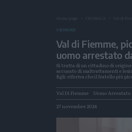
Home page
CRONACA
Val di Fie
CRIMINE
Val di Fiemme, pic
uomo arrestato da
Si tratta di un cittadino di origin
accusato di maltrattamenti e lesion
figli: riferiva che il fratello più 
Tags
Val Di Fiemme
Uomo Arrestato
27 novembre 2024