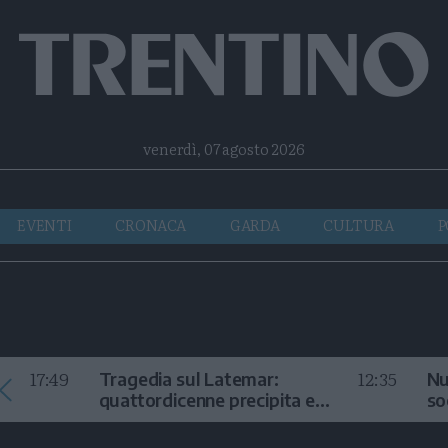
Facebook
Twitter
Instagram
Telegram
RSS
venerdì, 07 agosto 2026
EVENTI
CRONACA
GARDA
CULTURA
P
17:49
12:35
Tragedia sul Latemar:
Nu
quattordicenne precipita e
so
muore
in