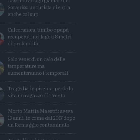
L'assalto al lago glaciale del
Sorapiss: un turista ci entra
anche col sup
Calceranica, bimbo e papà
recuperati nel lago a 8 metri
di profondità
Solo venerdì un calo delle
temperature ma
aumenteranno i temporali
Tragedia in piscina: perde la
vita un ragazzo di Trento
Morto Mattia Maestri: aveva
13 anni, in coma dal 2017 dopo
un formaggio contaminato