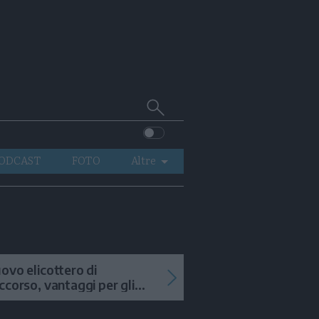
Cerca
su
Trentino
ODCAST
FOTO
Altre
VIDEO
GENERAZIONI
ITALIA-MONDO
ovo elicottero di
ccorso, vantaggi per gli
terventi in alta quota