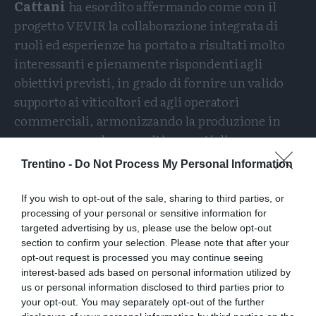
Cattani
ha esordito affermando come con il
progetto VEVIR la collaborazione integrata di
ruoli ed esperienze ha portato a risultati molto
interessanti e pienamente rispondenti agli
obiettivi previsti, in grado di fornire un valido
supporto ai viticoltori ed agli operatori
commerciali, armonizzando la produzione in
campagna con le necessità urgenti di preservare
la salubrità del territorio. Il
vice presidente di
Trentino -
Do Not Process My Personal Information
CIVIT, Fabio Comai
, ha ricordato come il
progetto abbia dato molte soddisfazioni ai
If you wish to opt-out of the sale, sharing to third parties, or
vivaisti, anche perché sono state coinvolte le
processing of your personal or sensitive information for
targeted advertising by us, please use the below opt-out
cantine del Trentino.
section to confirm your selection. Please note that after your
opt-out request is processed you may continue seeing
Condividi
Condividi
Twitter
Condividi
Mail
interest-based ads based on personal information utilized by
questo
questo
us or personal information disclosed to third parties prior to
Tags
Viti
Fem
Viticoltura
your opt-out. You may separately opt-out of the further
articolo
articolo