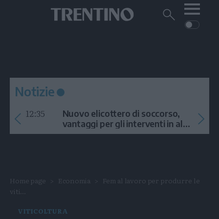
Me
Trentino
Cerca
su
Trentino
Cerca
su
Navigazione
Home
MONTAGNA
Trentino
principale
Facebook
Twitt
I
AMBIENTE
EVENTI
CRONACA
GARDA
CULTURA
PODCAST
Notizie
FOTO
Altre
12:35
Nuovo elicottero di soccorso,
VIDEO
vantaggi per gli interventi in alta
quota
GENERAZIONI
ITALIA-MONDO
Home page
Economia
Fem al lavoro per produrre le
viti...
VITICOLTURA