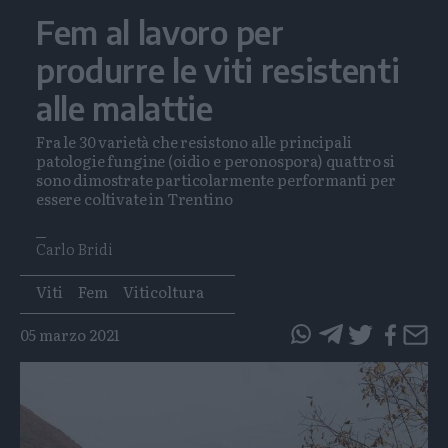
Fem al lavoro per
produrre le viti resistenti
alle malattie
Fra le 30 varietà che resistono alle principali
patologie fungine (oidio e peronospora) quattro si
sono dimostrate particolarmente performanti per
essere coltivate in Trentino
Carlo Bridi
Tags
Viti
Fem
Viticoltura
05 marzo 2021
questo
questo
articolo
articolo
su
su
Whatsapp
Telegram