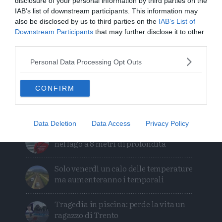
disclosure of your personal information by third parties on the
su
su
IAB’s list of downstream participants. This information may
Whatsapp
Telegram
also be disclosed by us to third parties on the
IAB’s List of
Downstream Participants
that may further disclose it to other
third parties.
Personal Data Processing Opt Outs
I più letti
CONFIRM
L'assalto al lago glaciale del Sorapiss:
un turista ci entra anche col sup
Data Deletion
Data Access
Privacy Policy
Calceranica, bimbo e papà recuperati
nel lago a 8 metri di profondità
Solo venerdì un calo delle temperature
ma aumenteranno i temporali
Tragedia in piscina: perde la vita un
ragazzo di Trento