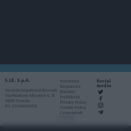
Social
S.I.E. S.p.A.
Scriveteci
media
Redazione
Società Iniziative Editoriali
Rss/xml
Via Missioni Africane n. 17
Pubblicità
38121 Trento
Privacy Policy
P.I. 01568000226
Cookie Policy
Comunicati
stampa