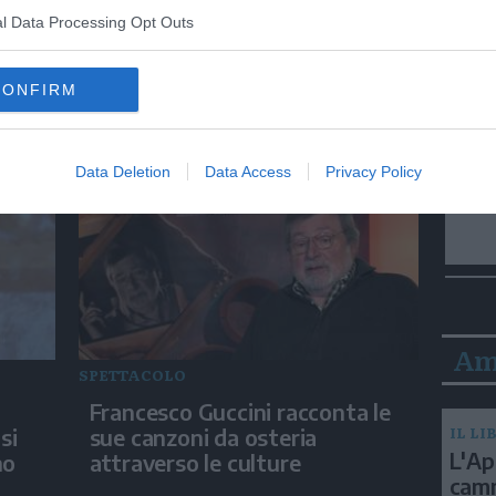
l Data Processing Opt Outs
ITALIA
 un
Papa Leone acclamato dai
CONFIRM
giovani ad Assisi: cori e
applausi
Data Deletion
Data Access
Privacy Policy
Am
SPETTACOLO
Francesco Guccini racconta le
IL LI
si
sue canzoni da osteria
L'Ap
no
attraverso le culture
camm