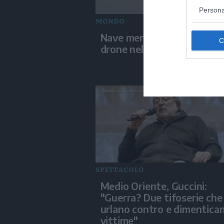
Persona
MONDO
Nave mercantile colpita da
drone nel Mar Nero
SPETTACOLO
Medio Oriente, Guccini:
"Guerra? Due tifoserie che 
urlano contro e dimentica
vittime"