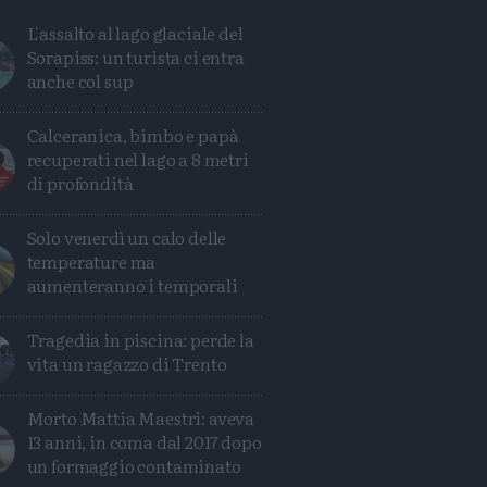
L'assalto al lago glaciale del
Sorapiss: un turista ci entra
anche col sup
Calceranica, bimbo e papà
recuperati nel lago a 8 metri
di profondità
Solo venerdì un calo delle
temperature ma
aumenteranno i temporali
Tragedia in piscina: perde la
Condividi
Condividi
Twitter
Condividi
Mail
vita un ragazzo di Trento
Morto Mattia Maestri: aveva
13 anni, in coma dal 2017 dopo
un formaggio contaminato