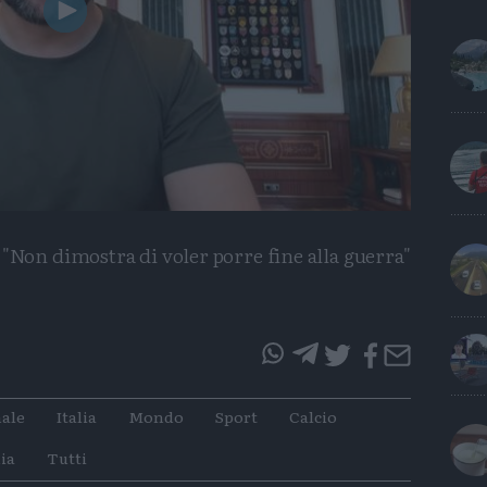
Play
Video
"Non dimostra di voler porre fine alla guerra"
questo
questo
articolo
articolo
ale
Italia
Mondo
Sport
Calcio
su
su
Whatsapp
Telegram
ia
Tutti