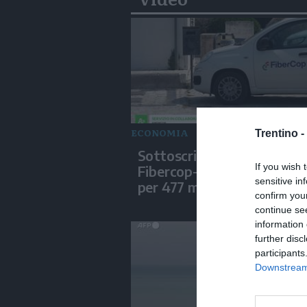
ECONOMIA
Trentino -
Sottoscritte le convenzion
If you wish 
Fibercop-Invitalia, fibra ot
sensitive in
per 477 mila civici
confirm you
continue se
information 
further disc
participants
Downstream 