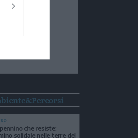
biente&Percorsi
BRO
pennino che resiste:
ino solidale nelle terre del