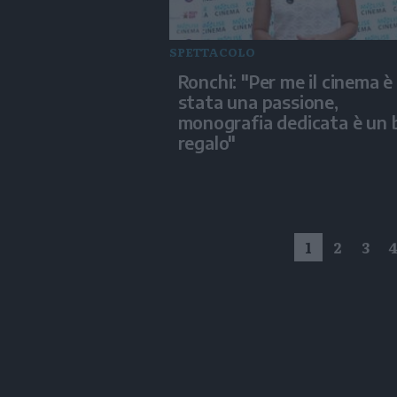
SPETTACOLO
Ronchi: "Per me il cinema è
stata una passione,
monografia dedicata è un 
regalo"
1
2
3