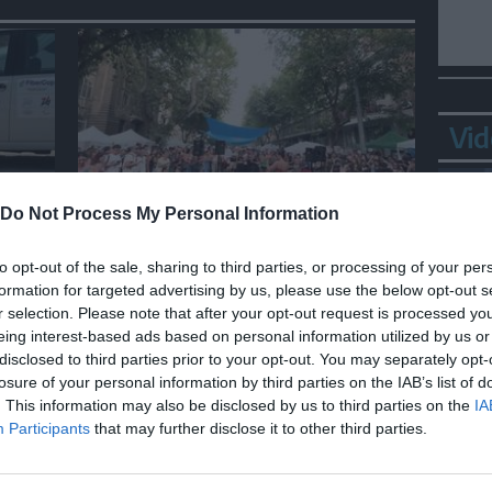
Vid
ITALIA
Do Not Process My Personal Information
i
Ditonellapiaga allo Spin Time
to opt-out of the sale, sharing to third parties, or processing of your per
tica
di Roma
formation for targeted advertising by us, please use the below opt-out s
r selection. Please note that after your opt-out request is processed y
eing interest-based ads based on personal information utilized by us or
disclosed to third parties prior to your opt-out. You may separately opt-
Ortl
losure of your personal information by third parties on the IAB’s list of
in p
. This information may also be disclosed by us to third parties on the
IA
Participants
that may further disclose it to other third parties.