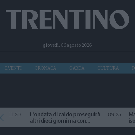
Facebook
Twitter
Instagram
Telegram
RSS
giovedì, 06 agosto 2026
EVENTI
CRONACA
GARDA
CULTURA
P
11:20
09:25
L'ondata di caldo proseguirà
Ma
altri dieci giorni ma con
is
temporali
fr