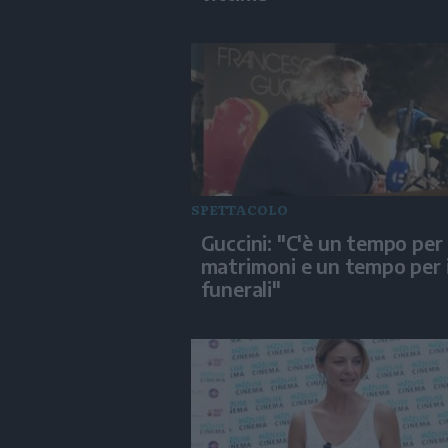
SPETTACOLO
Guccini: "C'è un tempo per 
matrimoni e un tempo per 
funerali"