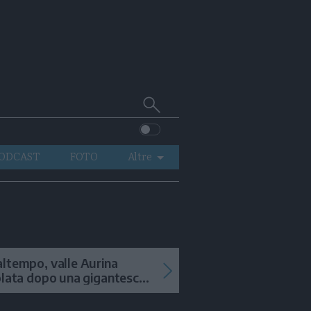
Cerca
su
Trentino
ODCAST
FOTO
Altre
VIDEO
GENERAZIONI
ITALIA-MONDO
ltempo, valle Aurina
olata dopo una gigantesca
ana