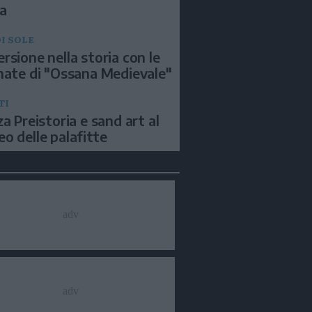
a
I SOLE
rsione nella storia con le
nate di "Ossana Medievale"
TI
za Preistoria e sand art al
o delle palafitte