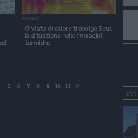
MONDO
Ondata di calore travolge Seul,
la situazione nelle immagini
bel
termiche
4
5
6
7
8
9
10
11
Pr
successivo