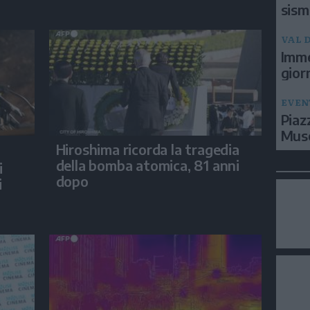
sism
VAL D
Imme
gior
EVEN
Piaz
Muse
Hiroshima ricorda la tragedia
della bomba atomica, 81 anni
i
dopo
i