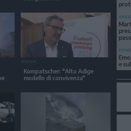
prot
SPAZ
Mart
pres
pas
ITIN
Emoz
ITALIA
e su
Kompatscher: "Alto Adige
ne
modello di convivenza"