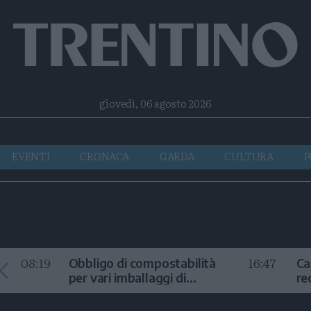
Facebook
Twitter
Instagram
Telegram
RSS
giovedì, 06 agosto 2026
EVENTI
CRONACA
GARDA
CULTURA
P
08:19
16:47
Obbligo di compostabilità
Ca
per vari imballaggi di
re
ortofrutta
di