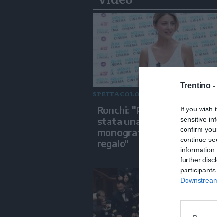
Trentino -
SPETTACOLO
Ronchi: "Per me il cinema è
If you wish 
stata una passione,
sensitive in
confirm you
monografia dedicata è un 
continue se
regalo"
information 
further disc
participants
Downstream 