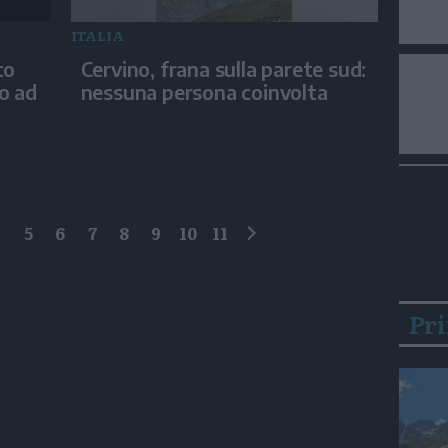
ITALIA
to
Cervino, frana sulla parete sud:
no ad
nessuna persona coinvolta
4
5
6
7
8
9
10
11
successivo
Pr