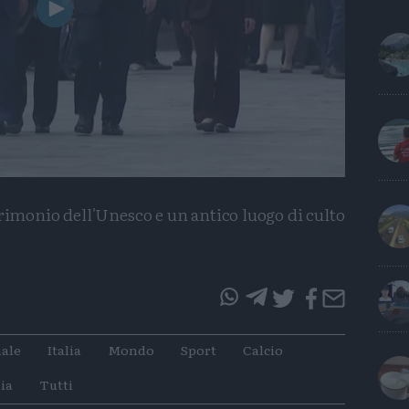
Play
Video
atrimonio dell'Unesco e un antico luogo di culto
questo
questo
articolo
articolo
ale
Italia
Mondo
Sport
Calcio
su
su
Whatsapp
Telegram
ia
Tutti