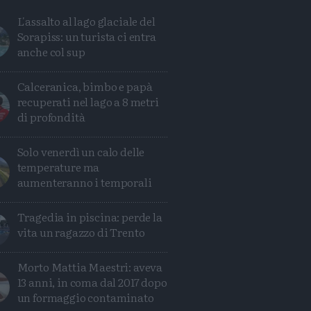
L'assalto al lago glaciale del
Sorapiss: un turista ci entra
anche col sup
Calceranica, bimbo e papà
recuperati nel lago a 8 metri
di profondità
Solo venerdì un calo delle
temperature ma
aumenteranno i temporali
Tragedia in piscina: perde la
Condividi
Condividi
Twitter
Condividi
Mail
vita un ragazzo di Trento
Morto Mattia Maestri: aveva
13 anni, in coma dal 2017 dopo
un formaggio contaminato