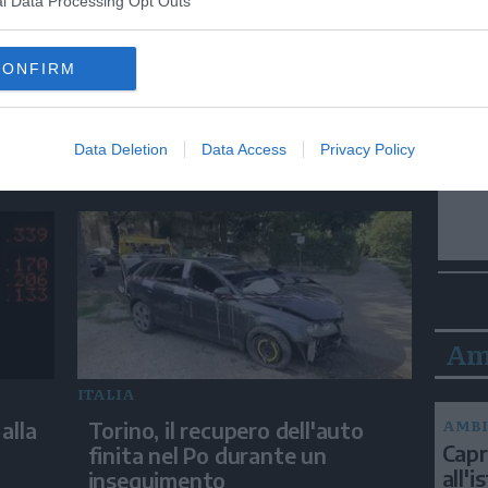
l Data Processing Opt Outs
CONFIRM
SPETTACOLO
lle
La serie tv "Ted Lasso" torna
M5s
con una nuova squadra di
Data Deletion
Data Access
Privacy Policy
calcio
Am
ITALIA
AMBI
alla
Torino, il recupero dell'auto
Capri
finita nel Po durante un
all'
inseguimento