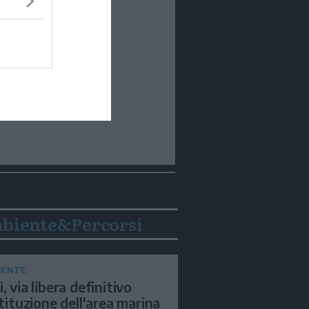
biente&Percorsi
ENTE
, via libera definitivo
istituzione dell'area marina