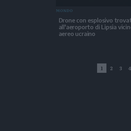
MONDO
Drone con esplosivo trova
all'aeroporto di Lipsia vici
aereo ucraino
1
2
3