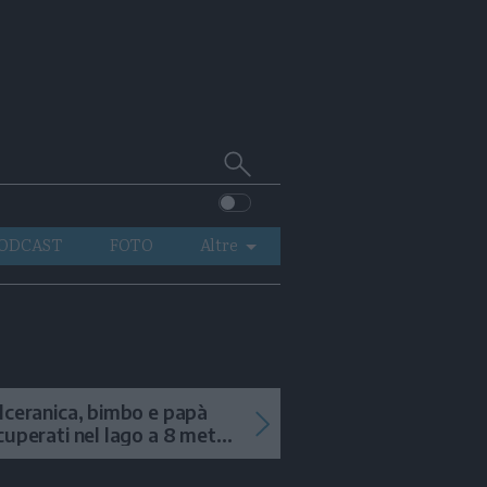
Cerca
su
Trentino
ODCAST
FOTO
Altre
VIDEO
GENERAZIONI
ITALIA-MONDO
lceranica, bimbo e papà
cuperati nel lago a 8 metri
 profondità