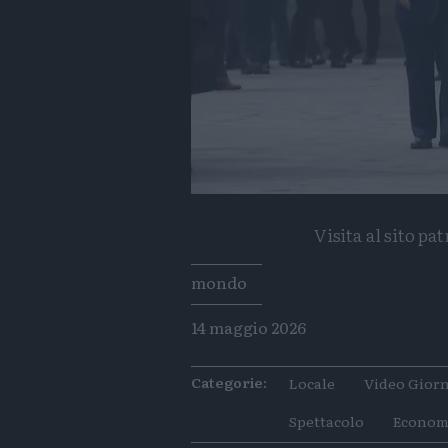
Visita al sito p
Tags
mondo
14 maggio 2026
Categorie:
Locale
Video Giorn
Spettacolo
Econom