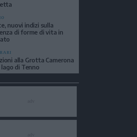
etta
IO
e, nuovi indizi sulla
enza di forme di vita in
sato
ERARI
ioni alla Grotta Camerona
l lago di Tenno