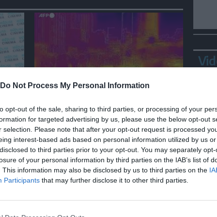
Vid
Do Not Process My Personal Information
MONDO
Ondata di calore travolge Seul,
to opt-out of the sale, sharing to third parties, or processing of your per
la situazione nelle immagini
formation for targeted advertising by us, please use the below opt-out s
r selection. Please note that after your opt-out request is processed y
bel
termiche
eing interest-based ads based on personal information utilized by us or
disclosed to third parties prior to your opt-out. You may separately opt-
losure of your personal information by third parties on the IAB’s list of
Ortl
. This information may also be disclosed by us to third parties on the
IA
in p
Participants
that may further disclose it to other third parties.