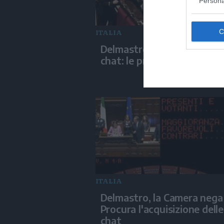
Persona
ITALIA
Delmastro, negato l'uso de
chat: le proteste di Avs e 
ITALIA
Delmastro, la Camera nega 
Procura l'acquisizione delle
chat