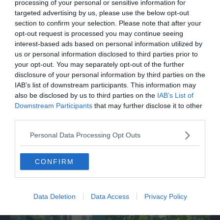
processing of your personal or sensitive information for
leggeva Mattarella, si vergogni!'
targeted advertising by us, please use the below opt-out
section to confirm your selection. Please note that after your
opt-out request is processed you may continue seeing
interest-based ads based on personal information utilized by
us or personal information disclosed to third parties prior to
your opt-out. You may separately opt-out of the further
disclosure of your personal information by third parties on the
IAB’s list of downstream participants. This information may
also be disclosed by us to third parties on the
IAB’s List of
Downstream Participants
that may further disclose it to other
third parties.
ITALIA
Personal Data Processing Opt Outs
Landini: “Fidanza ha preso colpo di sole,
Cgil non si gira mai dall'altra parte”
CONFIRM
Data Deletion
Data Access
Privacy Policy