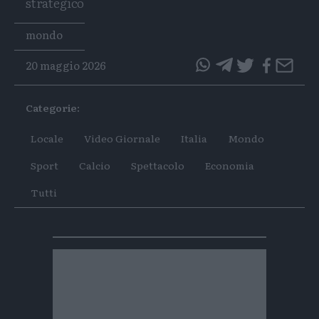
strategico
Tags
mondo
20 maggio 2026
questo
questo
articolo
articolo
Categorie:
su
su
Whatsapp
Telegram
Locale
Video Giornale
Italia
Mondo
Sport
Calcio
Spettacolo
Economia
Tutti