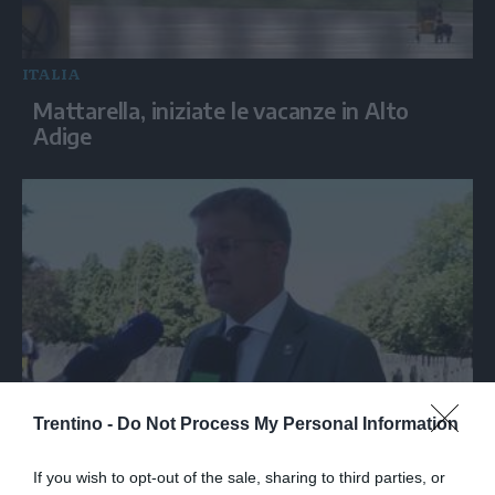
ITALIA
Mattarella, iniziate le vacanze in Alto
Adige
ITALIA
Trentino -
Do Not Process My Personal Information
Fidanza (FdI): 'Cgil di spalle ad
anniversario Marcinelle mentre La Russa
If you wish to opt-out of the sale, sharing to third parties, or