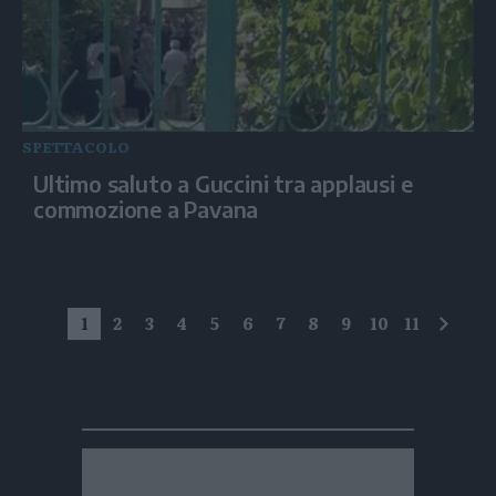
SPETTACOLO
Ultimo saluto a Guccini tra applausi e
commozione a Pavana
1
2
3
4
5
6
7
8
9
10
11
succe