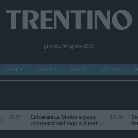
Facebook
Twitter
Instagram
Telegram
RSS
giovedì, 06 agosto 2026
EVENTI
CRONACA
GARDA
CULTURA
P
16:47
16:30
Calceranica, bimbo e papà
So
recuperati nel lago a 8 metri
te
di profondità
au