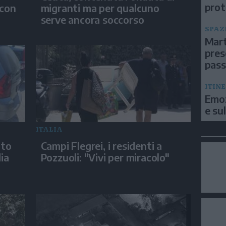
prot
 con
migranti ma per qualcuno
serve ancora soccorso
SPAZ
Mart
pres
pas
ITIN
Emoz
e su
ITALIA
uto
Campi Flegrei, i residenti a
ia
Pozzuoli: "Vivi per miracolo"