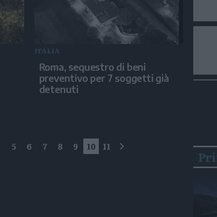
ITALIA
Roma, sequestro di beni
preventivo per 7 soggetti già
detenuti
4
5
6
7
8
9
10
11
Pr
successivo