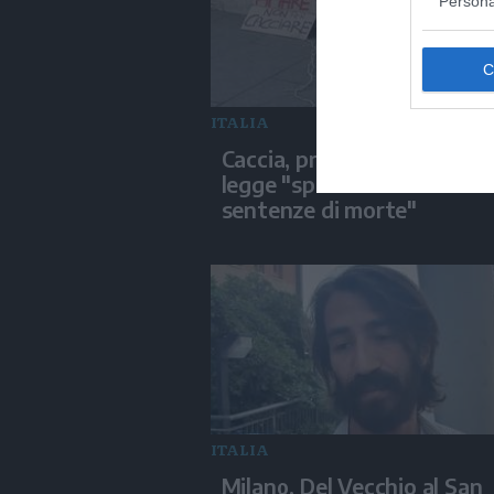
Persona
ITALIA
Caccia, protesta contro la
legge "spara-tutto": "No al
sentenze di morte"
ITALIA
Milano, Del Vecchio al San