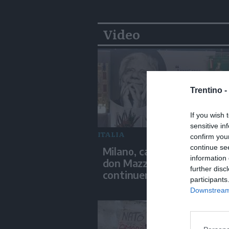
Video
Trentino -
If you wish 
sensitive in
ITALIA
confirm you
continue se
Milano, camera ardente pe
information 
don Mazzi. "La sua eredità
further disc
continuerà"
participants
Downstream 