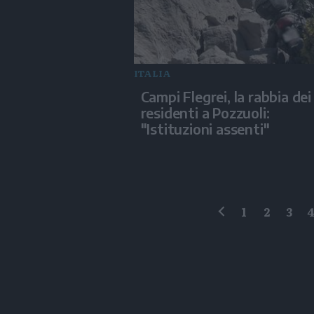
ITALIA
Campi Flegrei, la rabbia dei
residenti a Pozzuoli:
"Istituzioni assenti"
1
2
3
precedente