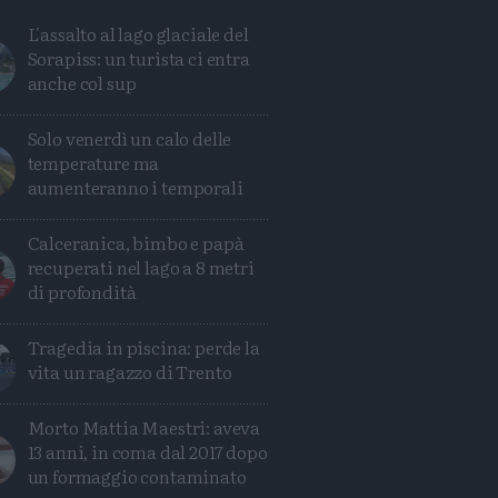
L'assalto al lago glaciale del
Sorapiss: un turista ci entra
anche col sup
Solo venerdì un calo delle
temperature ma
aumenteranno i temporali
Calceranica, bimbo e papà
recuperati nel lago a 8 metri
di profondità
Tragedia in piscina: perde la
vita un ragazzo di Trento
Morto Mattia Maestri: aveva
Condividi
Condividi
Twitter
Condividi
Mail
13 anni, in coma dal 2017 dopo
un formaggio contaminato