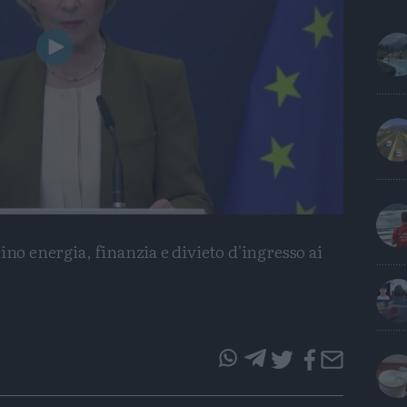
Play
Video
ino energia, finanzia e divieto d'ingresso ai
questo
questo
articolo
articolo