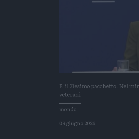
E' il 21esimo pacchetto. Nel mir
veterani
Tags
mondo
09 giugno 2026