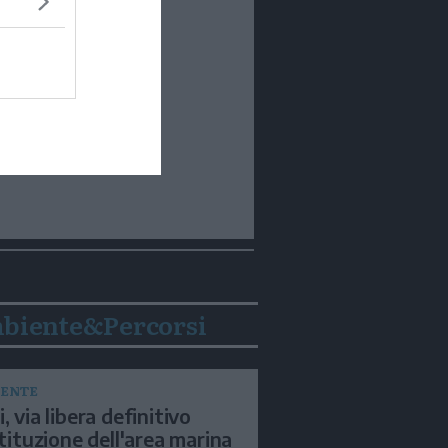
biente&Percorsi
ENTE
, via libera definitivo
istituzione dell'area marina