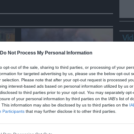
Vid
Do Not Process My Personal Information
to opt-out of the sale, sharing to third parties, or processing of your per
formation for targeted advertising by us, please use the below opt-out s
MONDO
r selection. Please note that after your opt-out request is processed y
eing interest-based ads based on personal information utilized by us or
r
Grecia, incendio a 70 km da
disclosed to third parties prior to your opt-out. You may separately opt-
Atene minaccia Porto
losure of your personal information by third parties on the IAB’s list of
Germeno
Ortl
. This information may also be disclosed by us to third parties on the
IA
in p
Participants
that may further disclose it to other third parties.