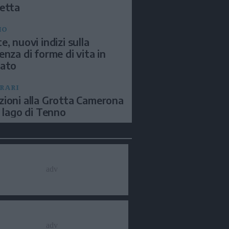
etta
IO
e, nuovi indizi sulla
enza di forme di vita in
sato
ERARI
ioni alla Grotta Camerona
l lago di Tenno