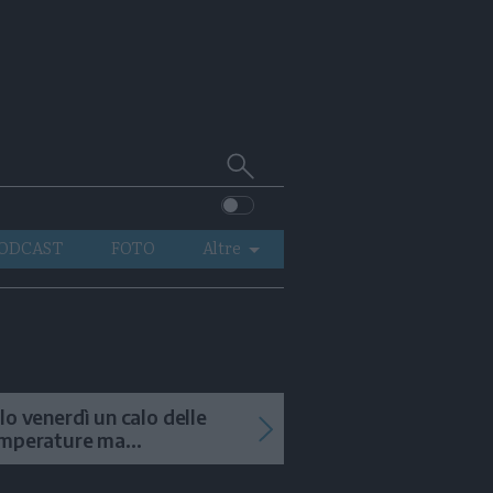
Cerca
su
Trentino
ODCAST
FOTO
Altre
VIDEO
GENERAZIONI
ITALIA-MONDO
lo venerdì un calo delle
mperature ma
menteranno i temporali