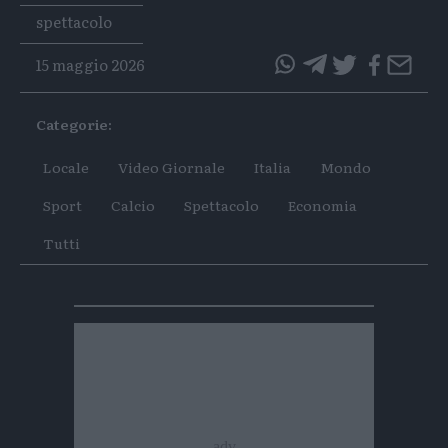
Tags
spettacolo
15 maggio 2026
questo
questo
articolo
articolo
Categorie:
su
su
Whatsapp
Telegram
Locale
Video Giornale
Italia
Mondo
Sport
Calcio
Spettacolo
Economia
Tutti