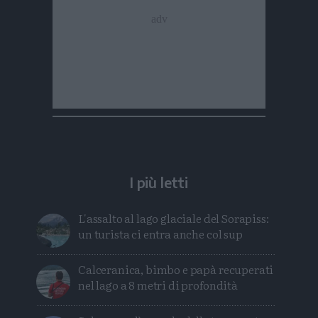
I più letti
L'assalto al lago glaciale del Sorapiss:
un turista ci entra anche col sup
Calceranica, bimbo e papà recuperati
nel lago a 8 metri di profondità