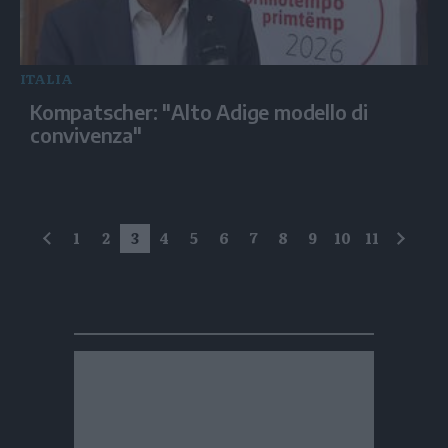
ITALIA
Kompatscher: "Alto Adige modello di
convivenza"
1
2
3
4
5
6
7
8
9
10
11
precedente
succe