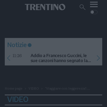
Me
Trentino
Cerca
su
Trentino
Cerca
su
Navigazione
Home
MONTAGNA
Trentino
principale
Facebook
Twitt
I
AMBIENTE
EVENTI
CRONACA
GARDA
CULTURA
PODCAST
Notizie
FOTO
Altre
11:26
Addio a Francesco Guccini, le
VIDEO
sue canzoni hanno segnato la
storia
GENERAZIONI
ITALIA-MONDO
Home page
VIDEO
"Viaggiare con leggerezza":...
VIDEO