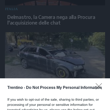
ITALIA
Delmastro, la Camera nega alla Procura
l'acquisizione delle chat
ITALIA
Trentino -
Do Not Process My Personal Information
Torino, il recupero dell'auto finita nel Po
durante un inseguimento
If you wish to opt-out of the sale, sharing to third parties, or
processing of your personal or sensitive information for
targeted advertising by us, please use the below opt-out