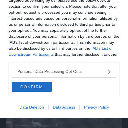
targeted advertising by us, please use the below opt-out
section to confirm your selection. Please note that after your
opt-out request is processed you may continue seeing
interest-based ads based on personal information utilized by
us or personal information disclosed to third parties prior to
your opt-out. You may separately opt-out of the further
disclosure of your personal information by third parties on the
IAB’s list of downstream participants. This information may
also be disclosed by us to third parties on the
IAB’s List of
Downstream Participants
that may further disclose it to other
third parties.
MONDO
Spagna, via ai controlli negli aeroporti per
Personal Data Processing Opt Outs
chi arriva dall'Italia
CONFIRM
Data Deletion
Data Access
Privacy Policy