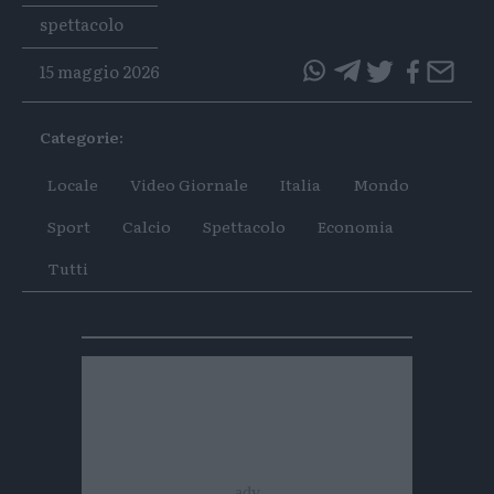
Tags
spettacolo
15 maggio 2026
questo
questo
articolo
articolo
Categorie:
su
su
Whatsapp
Telegram
Locale
Video Giornale
Italia
Mondo
Sport
Calcio
Spettacolo
Economia
Tutti