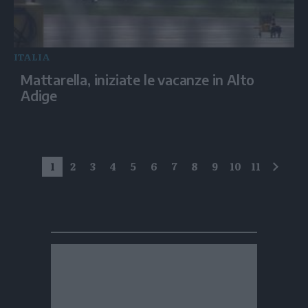
ITALIA
Mattarella, iniziate le vacanze in Alto
Adige
1
2
3
4
5
6
7
8
9
10
11
succe