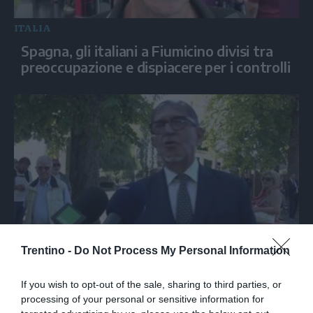
ITALIA
Spagna, gli italiani a Fiumicino divisi tra
preoccupazione e dispiacere per i controlli
ITALIA
Trentino -
Do Not Process My Personal Information
Marcinelle, La Russa: "C'è chi in passato
voltava le spalle a Marcinelle"
If you wish to opt-out of the sale, sharing to third parties, or
processing of your personal or sensitive information for