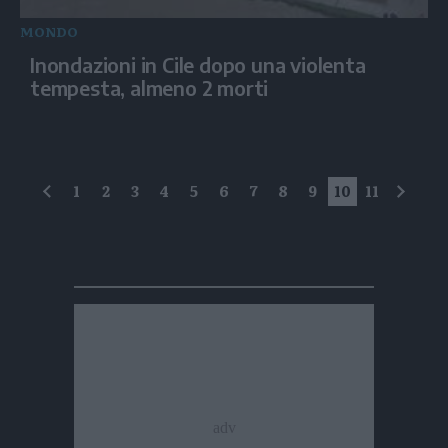
MONDO
Inondazioni in Cile dopo una violenta
tempesta, almeno 2 morti
1
2
3
4
5
6
7
8
9
10
11
precedente
succe