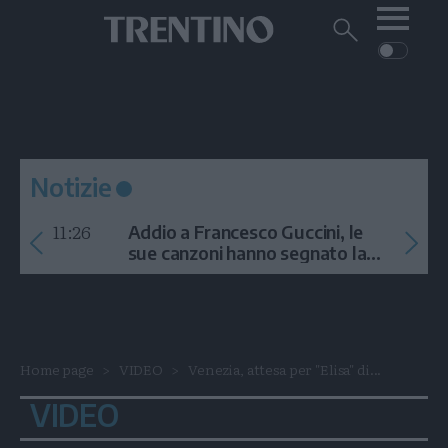
Me
Trentino
Cerca
su
Trentino
Cerca
su
Navigazione
Home
MONTAGNA
Trentino
principale
Facebook
Twitt
I
AMBIENTE
EVENTI
CRONACA
GARDA
CULTURA
PODCAST
Notizie
FOTO
Altre
11:26
Addio a Francesco Guccini, le
VIDEO
sue canzoni hanno segnato la
storia
GENERAZIONI
ITALIA-MONDO
Home page
VIDEO
Venezia, attesa per "Elisa" di...
VIDEO