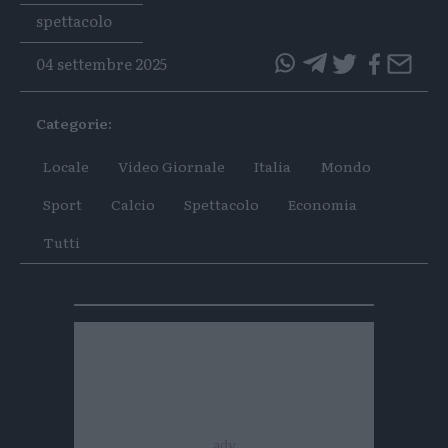
Tags
spettacolo
04 settembre 2025
questo
questo
articolo
articolo
Categorie:
su
su
Whatsapp
Telegram
Locale
Video Giornale
Italia
Mondo
Sport
Calcio
Spettacolo
Economia
Tutti