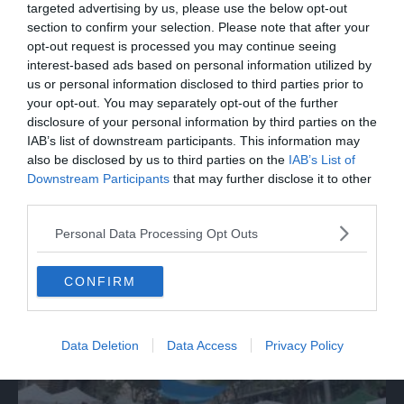
targeted advertising by us, please use the below opt-out
section to confirm your selection. Please note that after your
opt-out request is processed you may continue seeing
interest-based ads based on personal information utilized by
us or personal information disclosed to third parties prior to
your opt-out. You may separately opt-out of the further
disclosure of your personal information by third parties on the
IAB’s list of downstream participants. This information may
also be disclosed by us to third parties on the
IAB’s List of
Downstream Participants
that may further disclose it to other
ECONOMIA
third parties.
Sottoscritte le convenzioni Fibercop-
Personal Data Processing Opt Outs
Invitalia, fibra ottica per 477 mila civici
CONFIRM
Data Deletion
Data Access
Privacy Policy