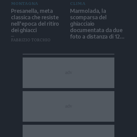
MONTAGNA
CLIMA
Presanella, meta
Marmolada, la
classica che resiste
scomparsa del
nell'epoca del ritiro
ghiacciaio
dei ghiacci
documentata da due
foto a distanza di 12
FABRIZIO TORCHIO
anni