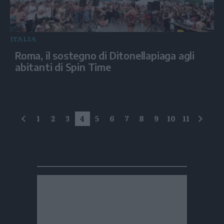
ITALIA
Roma, il sostegno di Ditonellapiaga agli
abitanti di Spin Time
1
2
3
4
5
6
7
8
9
10
11
precedente
succe