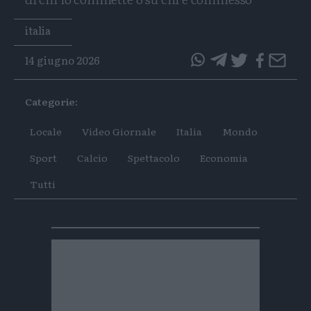
Tags
italia
14 giugno 2026
questo
questo
articolo
articolo
Categorie:
su
su
Whatsapp
Telegram
Locale
Video Giornale
Italia
Mondo
Sport
Calcio
Spettacolo
Economia
Tutti