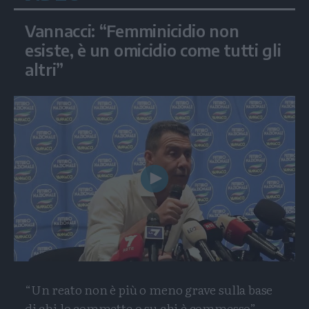
Vannacci: “Femminicidio non
esiste, è un omicidio come tutti gli
altri”
Play
Video
“Un reato non è più o meno grave sulla base
di chi lo commette o su chi è commesso”