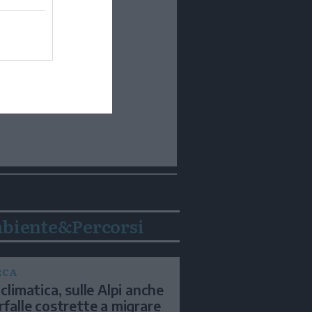
biente&Percorsi
RCA
 climatica, sulle Alpi anche
arfalle costrette a migrare