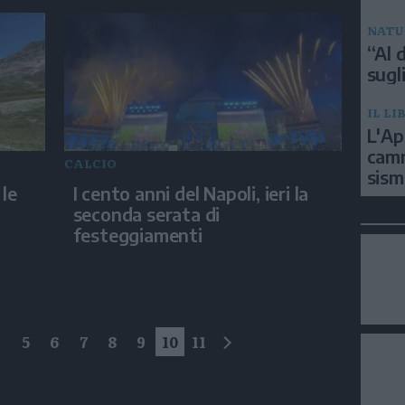
NATU
“Al d
sugli
IL LI
L'Ap
camm
CALCIO
sism
 le
I cento anni del Napoli, ieri la
seconda serata di
festeggiamenti
4
5
6
7
8
9
10
11
successivo