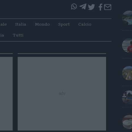
questo
questo
articolo
articolo
ale
Italia
Mondo
Sport
Calcio
su
su
Whatsapp
Telegram
ia
Tutti