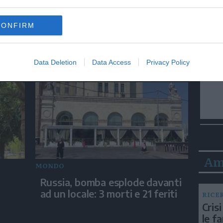
MONDO
CONFIRM
o
Indonesia, incendio su un
o e
traghetto: 5 morti e decine di
dispersi
Data Deletion
Data Access
Privacy Policy
Am
MONDO
a
Russia, bomba esplode davanti
ad un locale: 3 morti e 21 feriti
RICE
Crisi
le f