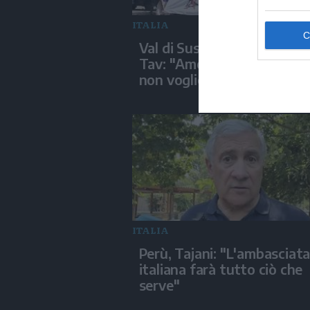
ITALIA
Val di Susa, un militante n
Tav: "Amo questo territori
non voglio sia devastato"
ITALIA
Perù, Tajani: "L'ambasciat
italiana farà tutto ciò che
serve"