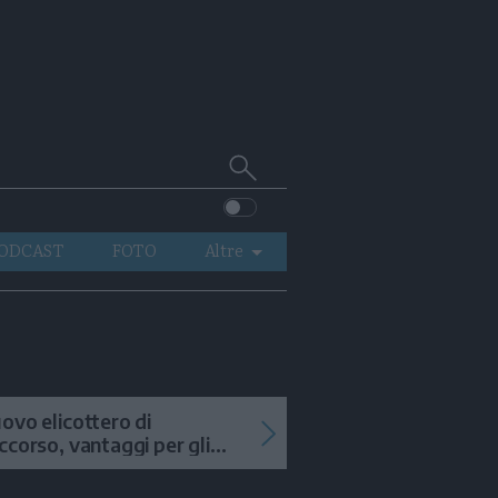
Cerca
su
Trentino
ODCAST
FOTO
Altre
VIDEO
GENERAZIONI
ITALIA-MONDO
ovo elicottero di
ccorso, vantaggi per gli
terventi in alta quota