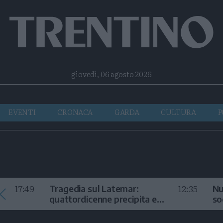
Facebook
Twitter
Instagram
Telegram
RSS
giovedì, 06 agosto 2026
EVENTI
CRONACA
GARDA
CULTURA
P
17:49
12:35
Tragedia sul Latemar:
Nu
quattordicenne precipita e
so
muore
in