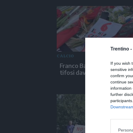
Trentino -
CALCIO
If you wish 
Franco Baresi, l'omaggio de
sensitive in
tifosi davanti a Casa Milan
confirm you
continue se
information 
further disc
participants
Downstream 
Persona