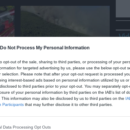
Vid
Do Not Process My Personal Information
MONDO
to opt-out of the sale, sharing to third parties, or processing of your per
i
Grecia, continua la battaglia
formation for targeted advertising by us, please use the below opt-out s
contro i roghi sulle colline di
r selection. Please note that after your opt-out request is processed y
Porto Germeno
eing interest-based ads based on personal information utilized by us or
disclosed to third parties prior to your opt-out. You may separately opt-
losure of your personal information by third parties on the IAB’s list of
. This information may also be disclosed by us to third parties on the
IA
Bepp
Participants
that may further disclose it to other third parties.
sta
l Data Processing Opt Outs