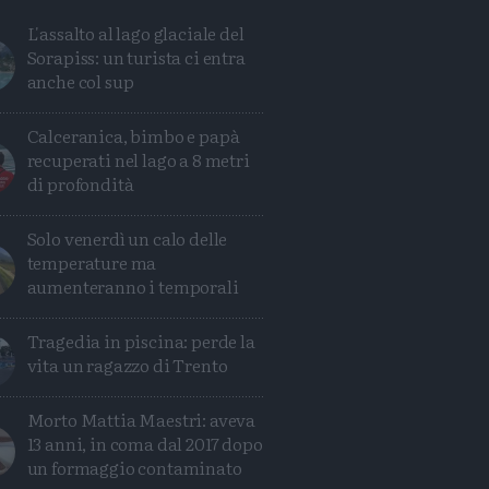
Condividi
Condividi
Twitter
Condividi
Mail
L'assalto al lago glaciale del
Sorapiss: un turista ci entra
anche col sup
Calceranica, bimbo e papà
recuperati nel lago a 8 metri
di profondità
Solo venerdì un calo delle
temperature ma
aumenteranno i temporali
Tragedia in piscina: perde la
vita un ragazzo di Trento
Morto Mattia Maestri: aveva
13 anni, in coma dal 2017 dopo
un formaggio contaminato