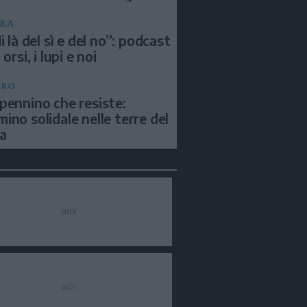
RA
i là del sì e del no”: podcast
 orsi, i lupi e noi
BRO
pennino che resiste:
ino solidale nelle terre del
a