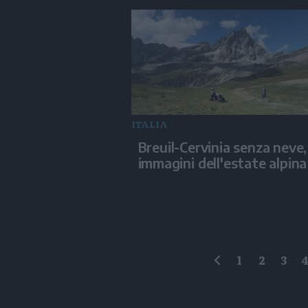
ITALIA
Breuil-Cervinia senza neve,
immagini dell'estate alpina
1
2
3
precedente