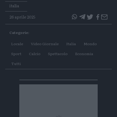
Tags
italia
26 aprile 2025
questo
questo
articolo
articolo
Categorie:
su
su
Whatsapp
Telegram
Locale
Video Giornale
Italia
Mondo
Sport
Calcio
Spettacolo
Economia
Tutti