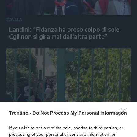
ITALIA
Landini: “Fidanza ha preso colpo di sole,
Cgil non si gira mai dall'altra parte”
Trentino -
Do Not Process My Personal Information
SPETTACOLO
Ultimo saluto a Guccini tra applausi e
If you wish to opt-out of the sale, sharing to third parties, or
commozione a Pavana
processing of your personal or sensitive information for