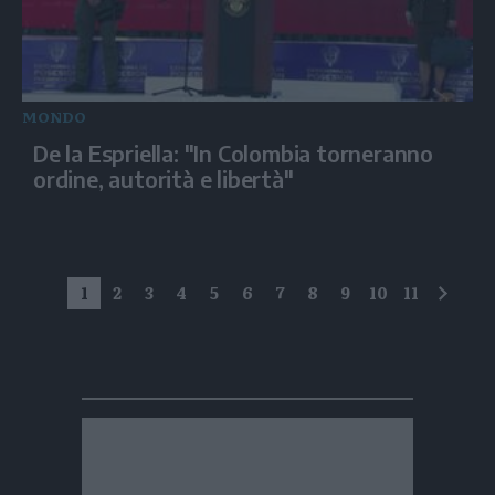
MONDO
De la Espriella: "In Colombia torneranno
ordine, autorità e libertà"
1
2
3
4
5
6
7
8
9
10
11
succe