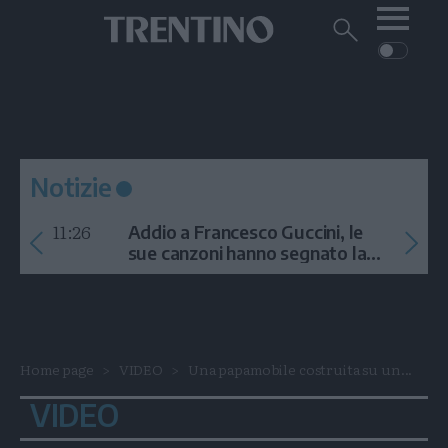
Me
Trentino
Cerca
su
Trentino
Cerca
su
Navigazione
Home
MONTAGNA
Trentino
principale
Facebook
Twitt
I
AMBIENTE
EVENTI
CRONACA
GARDA
CULTURA
PODCAST
Notizie
FOTO
Altre
11:26
Addio a Francesco Guccini, le
VIDEO
sue canzoni hanno segnato la
storia
GENERAZIONI
ITALIA-MONDO
Home page
VIDEO
Una papamobile costruita su un...
VIDEO