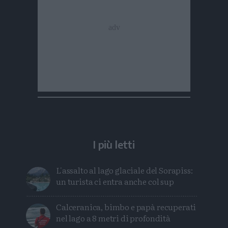
I più letti
L'assalto al lago glaciale del Sorapiss:
un turista ci entra anche col sup
Calceranica, bimbo e papà recuperati
nel lago a 8 metri di profondità