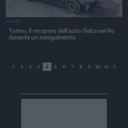
ITALIA
Torino, il recupero dell'auto finita nel Po
durante un inseguimento
1
2
3
4
5
6
7
8
9
10
11
precedente
succe