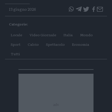
13 giugno 2026
questo
questo
articolo
articolo
Categorie:
su
su
Whatsapp
Telegram
Locale
Video Giornale
Italia
Mondo
Sport
Calcio
Spettacolo
Economia
Tutti