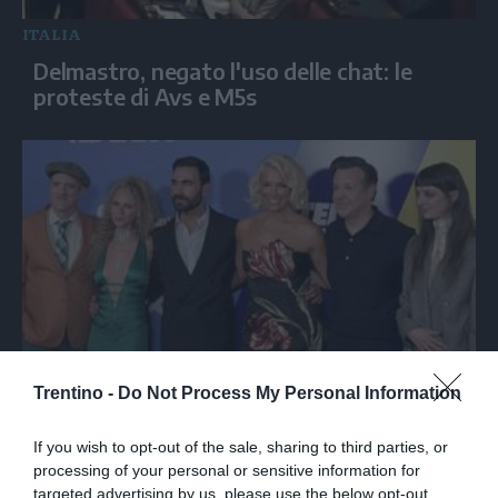
ITALIA
Delmastro, negato l'uso delle chat: le
proteste di Avs e M5s
SPETTACOLO
Trentino -
Do Not Process My Personal Information
La serie tv "Ted Lasso" torna con una
nuova squadra di calcio
If you wish to opt-out of the sale, sharing to third parties, or
processing of your personal or sensitive information for
targeted advertising by us, please use the below opt-out