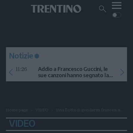
Me
Trentino
Cerca
su
Trentino
Cerca
su
Navigazione
Home
MONTAGNA
Trentino
principale
Facebook
Twitt
I
AMBIENTE
EVENTI
CRONACA
GARDA
CULTURA
PODCAST
Notizie
FOTO
Altre
11:26
Addio a Francesco Guccini, le
VIDEO
sue canzoni hanno segnato la
storia
GENERAZIONI
ITALIA-MONDO
Home page
VIDEO
Una flotta di gendarmi francesi si...
VIDEO