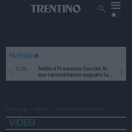
Me
Trentino
Cerca
su
Trentino
Cerca
su
Navigazione
Home
MONTAGNA
Trentino
principale
Facebook
Twitt
I
AMBIENTE
EVENTI
CRONACA
GARDA
CULTURA
PODCAST
Notizie
FOTO
Altre
11:26
Addio a Francesco Guccini, le
VIDEO
sue canzoni hanno segnato la
storia
GENERAZIONI
ITALIA-MONDO
Home page
VIDEO
Ucraina, attacco russo su...
VIDEO