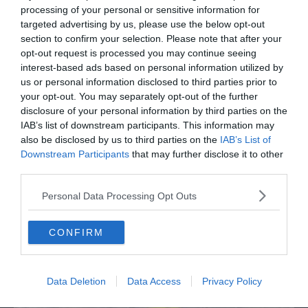
presenta la sua famiglia diversa ma felice
processing of your personal or sensitive information for
targeted advertising by us, please use the below opt-out
section to confirm your selection. Please note that after your
opt-out request is processed you may continue seeing
interest-based ads based on personal information utilized by
us or personal information disclosed to third parties prior to
your opt-out. You may separately opt-out of the further
disclosure of your personal information by third parties on the
IAB’s list of downstream participants. This information may
also be disclosed by us to third parties on the
IAB’s List of
Downstream Participants
that may further disclose it to other
third parties.
SPETTACOLO
Personal Data Processing Opt Outs
Joni Sighvatsson: "Il cinema italiano ha
disegnato la mia visione del mondo e del
cinema"
CONFIRM
Data Deletion
Data Access
Privacy Policy