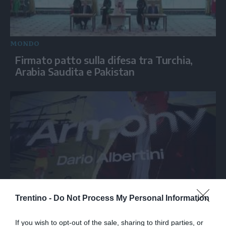
MONDO
Firmato patto sulla difesa tra Turchia,
Arabia Saudita e Pakistan
Trentino -
Do Not Process My Personal Information
SPETTACOLO
Armony, Mastandrea diretto da Albertini
If you wish to opt-out of the sale, sharing to third parties, or