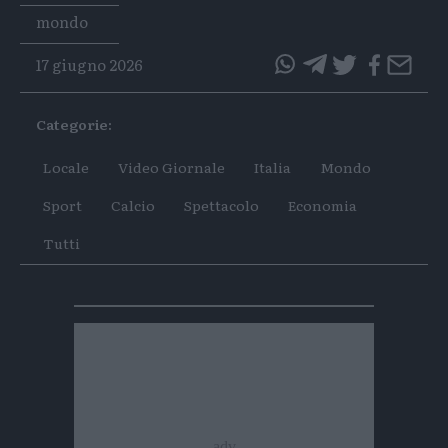
Tags
mondo
17 giugno 2026
questo
questo
articolo
articolo
Categorie:
su
su
Whatsapp
Telegram
Locale
Video Giornale
Italia
Mondo
Sport
Calcio
Spettacolo
Economia
Tutti