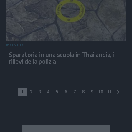
MONDO
Sparatoria in una scuola in Thailandia, i
rilievi della polizia
1
2
3
4
5
6
7
8
9
10
11
succe